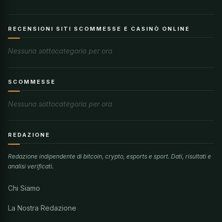
RECENSIONI SITI SCOMMESSE E CASINÒ ONLINE
Nessuna sottocategoria per ora
SCOMMESSE
Nessuna sottocategoria per ora
REDAZIONE
Redazione indipendente di bitcoin, crypto, esports e sport. Dati, risultati e
analisi verificati.
Chi Siamo
La Nostra Redazione