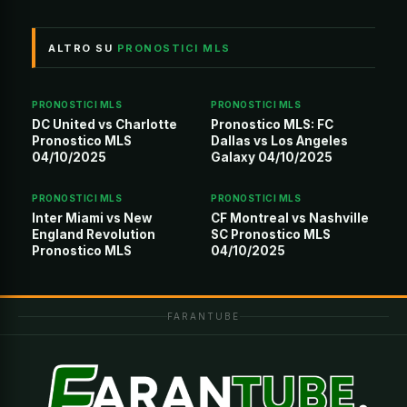
ALTRO SU
PRONOSTICI MLS
PRONOSTICI MLS
PRONOSTICI MLS
DC United vs Charlotte
Pronostico MLS: FC
Pronostico MLS
Dallas vs Los Angeles
04/10/2025
Galaxy 04/10/2025
PRONOSTICI MLS
PRONOSTICI MLS
Inter Miami vs New
CF Montreal vs Nashville
England Revolution
SC Pronostico MLS
Pronostico MLS
04/10/2025
FARANTUBE