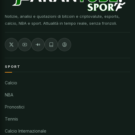
Notizie, analisi e quotazioni di bitcoin e criptovalute, esports,
calcio, NBA e sport. Attualità in tempo reale, senza fronzoli.
SPORT
Calcio
NBA
Pronostici
Tennis
Calcio Internazionale