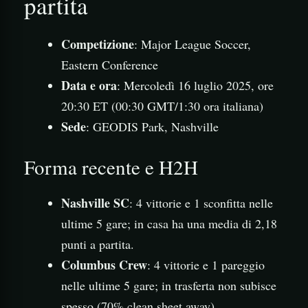
partita
Competizione
: Major League Soccer,
Eastern Conference
Data e ora
: Mercoledì 16 luglio 2025, ore
20:30 ET (00:30 GMT/1:30 ora italiana)
Sede
: GEODIS Park, Nashville
Forma recente e H2H
Nashville SC
: 4 vittorie e 1 sconfitta nelle
ultime 5 gare; in casa ha una media di 2,18
punti a partita.
Columbus Crew
: 4 vittorie e 1 pareggio
nelle ultime 5 gare; in trasferta non subisce
spesso (70% clean sheet away).