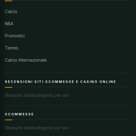
Calcio
NBA
Pronostici
Tennis
Calcio Internazionale
RECENSIONI SITI SCOMMESSE E CASINÒ ONLINE
Nessuna sottocategoria per ora
SCOMMESSE
Nessuna sottocategoria per ora