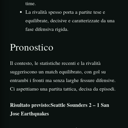
time.
La rivalità spesso porta a partite tese e
equilibrate, decisive e caratterizzate da una
fase difensiva rigida.
Pronostico
Il contesto, le statistiche recenti e la rivalità
suggeriscono un match equilibrato, con gol su
entrambi i fronti ma senza larghe fessure difensive.
Ci aspettiamo una partita tattica, decisa da episodi.
Risultato previsto:
Seattle Sounders 2 – 1 San
Jose Earthquakes