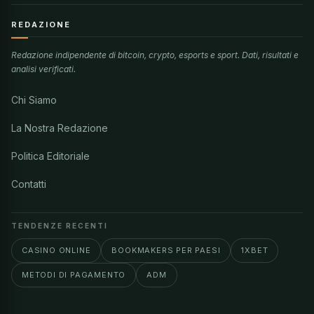
REDAZIONE
Redazione indipendente di bitcoin, crypto, esports e sport. Dati, risultati e
analisi verificati.
Chi Siamo
La Nostra Redazione
Politica Editoriale
Contatti
TENDENZE RECENTI
CASINO ONLINE
BOOKMAKERS PER PAESI
1XBET
METODI DI PAGAMENTO
ADM