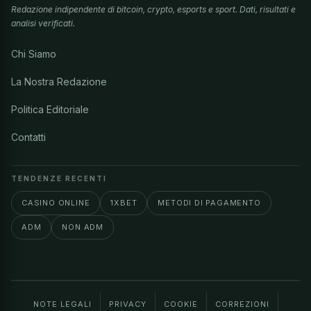
Redazione indipendente di bitcoin, crypto, esports e sport. Dati, risultati e
analisi verificati.
Chi Siamo
La Nostra Redazione
Politica Editoriale
Contatti
TENDENZE RECENTI
CASINO ONLINE
1XBET
METODI DI PAGAMENTO
ADM
NON ADM
NOTE LEGALI
PRIVACY
COOKIE
CORREZIONI