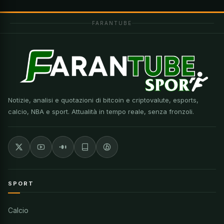
FARANTUBE
Notizie, analisi e quotazioni di bitcoin e criptovalute, esports,
calcio, NBA e sport. Attualità in tempo reale, senza fronzoli.
SPORT
Calcio