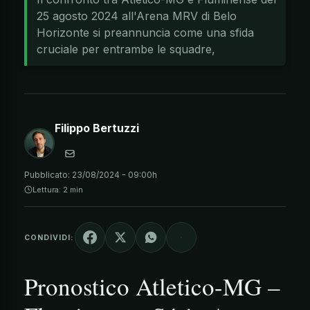
25 agosto 2024 all'Arena MRV di Belo
Horizonte si preannuncia come una sfida
cruciale per entrambe le squadre,
Filippo Bertuzzi
Pubblicato:
23/08/2024 - 09:00h
Lettura: 2 min
CONDIVIDI:
Pronostico Atletico-MG –