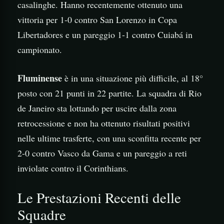
casalinghe. Hanno recentemente ottenuto una
vittoria per 1-0 contro San Lorenzo in Copa
Libertadores e un pareggio 1-1 contro Cuiabá in
campionato.
Fluminense
è in una situazione più difficile, al 18°
posto con 21 punti in 22 partite. La squadra di Rio
de Janeiro sta lottando per uscire dalla zona
retrocessione e non ha ottenuto risultati positivi
nelle ultime trasferte, con una sconfitta recente per
2-0 contro Vasco da Gama e un pareggio a reti
inviolate contro il Corinthians.
Le Prestazioni Recenti delle
Squadre