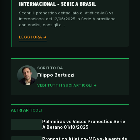
INTERNACIONAL – SERIE A BRASIL
Scopri il pronostico dettagliato di Atlético-MG vs
Internacional del 12/06/2025 in Serie A brasiliana
con analisi, consigli e…
LEGGI ORA →
SCRITTO DA
Filippo Bertuzzi
VEDI TUTTI I SUOI ARTICOLI →
ALTRI ARTICOLI
Palmeiras vs Vasco Pronostico Serie
A Betano 01/10/2025
Pronostico Atletico-MG vs Juventude