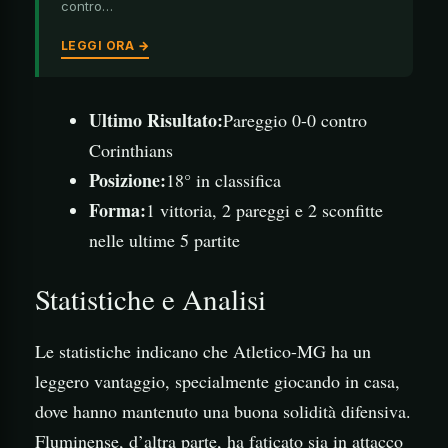
contro…
LEGGI ORA →
Ultimo Risultato:
Pareggio 0-0 contro
Corinthians
Posizione:
18° in classifica
Forma:
1 vittoria, 2 pareggi e 2 sconfitte
nelle ultime 5 partite
Statistiche e Analisi
Le statistiche indicano che Atletico-MG ha un
leggero vantaggio, specialmente giocando in casa,
dove hanno mantenuto una buona solidità difensiva.
Fluminense, d’altra parte, ha faticato sia in attacco