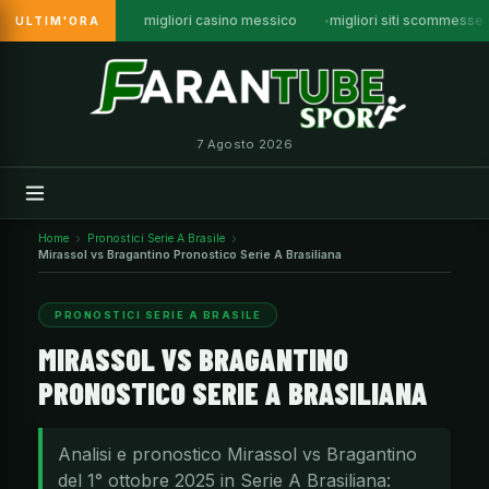
migliori casino messico
migliori siti scommesse
ULTIM'ORA
Vai
al
contenuto
7 Agosto 2026
Home
Pronostici Serie A Brasile
Mirassol vs Bragantino Pronostico Serie A Brasiliana
PRONOSTICI SERIE A BRASILE
MIRASSOL VS BRAGANTINO
PRONOSTICO SERIE A BRASILIANA
Analisi e pronostico Mirassol vs Bragantino
del 1° ottobre 2025 in Serie A Brasiliana: