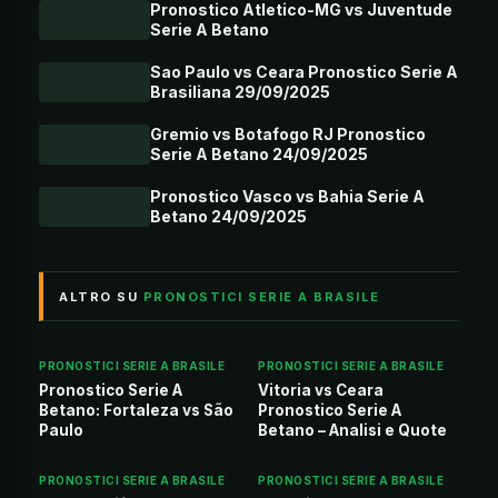
Pronostico Atletico-MG vs Juventude
Serie A Betano
Sao Paulo vs Ceara Pronostico Serie A
Brasiliana 29/09/2025
Gremio vs Botafogo RJ Pronostico
Serie A Betano 24/09/2025
Pronostico Vasco vs Bahia Serie A
Betano 24/09/2025
ALTRO SU
PRONOSTICI SERIE A BRASILE
PRONOSTICI SERIE A BRASILE
PRONOSTICI SERIE A BRASILE
Pronostico Serie A
Vitoria vs Ceara
Betano: Fortaleza vs São
Pronostico Serie A
Paulo
Betano – Analisi e Quote
PRONOSTICI SERIE A BRASILE
PRONOSTICI SERIE A BRASILE