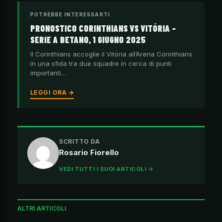
POTREBBE INTERESSARTI
PRONOSTICO CORINTHIANS VS VITÓRIA –
SERIE A BETANO, 1 GIUGNO 2025
Il Corinthians accoglie il Vitória all’Arena Corinthians
in una sfida tra due squadre in cerca di punti
importanti…
LEGGI ORA →
SCRITTO DA
Rosario Fiorello
VEDI TUTTI I SUOI ARTICOLI →
ALTRI ARTICOLI