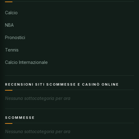
Calcio
NBA
Pronostici
Tennis
Calcio Internazionale
RECENSIONI SITI SCOMMESSE E CASINÒ ONLINE
Nessuna sottocategoria per ora
SCOMMESSE
Nessuna sottocategoria per ora