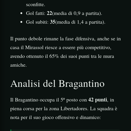
sconfitte.
22
Gol fatti:
(media di 0,9 a partita).
35
Gol subiti:
(media di 1,4 a partita).
Il punto debole rimane la fase difensiva, anche se in
casa il Mirassol riesce a essere più competitivo,
avendo ottenuto il 65% dei suoi punti tra le mura
amiche.
Analisi del Bragantino
42 punti
Il Bragantino occupa il 5º posto con
, in
piena corsa per la zona Libertadores. La squadra è
nota per il suo gioco offensivo e dinamico: