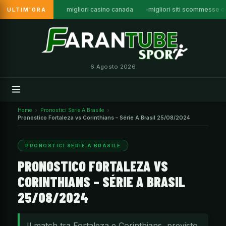
migliori casino canada
migliori siti scommesse 
ULTIM'ORA
Vai
al
contenuto
6 Agosto 2026
Home
Pronostici Serie A Brasile
Pronostico Fortaleza vs Corinthians – Série A Brasil 25/08/2024
PRONOSTICI SERIE A BRASILE
PRONOSTICO FORTALEZA VS
CORINTHIANS – SÉRIE A BRASIL
25/08/2024
Il match tra Fortaleza e Corinthians, previsto