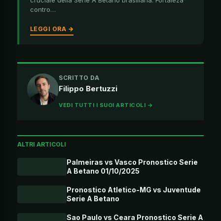
cruciale della Serie A Betano brasiliana: Fortaleza
contro…
LEGGI ORA →
SCRITTO DA
Filippo Bertuzzi
VEDI TUTTI I SUOI ARTICOLI →
ALTRI ARTICOLI
Palmeiras vs Vasco Pronostico Serie
A Betano 01/10/2025
Pronostico Atletico-MG vs Juventude
Serie A Betano
Sao Paulo vs Ceara Pronostico Serie A