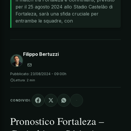
per il 25 agosto 2024 allo Stadio Castelão di
Fortaleza, sarà una sfida cruciale per
entrambe le squadre, con
Filippo Bertuzzi
Pubblicato:
23/08/2024 - 09:00h
Lettura: 2 min
CONDIVIDI:
Pronostico Fortaleza –