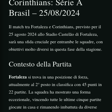
Corinthians: Série A
Brasil – 25/08/2024
Il match tra Fortaleza e Corinthians, previsto per il
25 agosto 2024 allo Stadio Castelão di Fortaleza,
sarà una sfida cruciale per entrambe le squadre, con
obiettivi molto diversi in questa fase della stagione.
Contesto della Partita
Fortaleza
si trova in una posizione di forza,
attualmente al 2° posto in classifica con 45 punti in
22 partite. La squadra ha mostrato una forma
eccezionale, vincendo tutte le ultime cinque partite
giocate in casa e rimanendo imbattuta da diverse