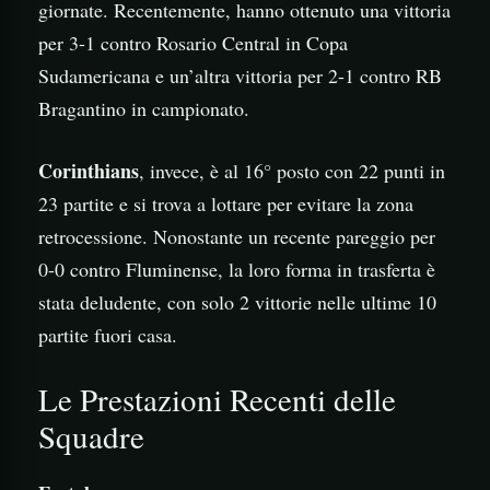
giornate. Recentemente, hanno ottenuto una vittoria
per 3-1 contro Rosario Central in Copa
Sudamericana e un’altra vittoria per 2-1 contro RB
Bragantino in campionato.
Corinthians
, invece, è al 16° posto con 22 punti in
23 partite e si trova a lottare per evitare la zona
retrocessione. Nonostante un recente pareggio per
0-0 contro Fluminense, la loro forma in trasferta è
stata deludente, con solo 2 vittorie nelle ultime 10
partite fuori casa.
Le Prestazioni Recenti delle
Squadre