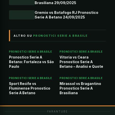
Brasiliana 29/09/2025
Gremio vs Botafogo RJ Pronostico
Serie A Betano 24/09/2025
ALTRO SU
PRONOSTICI SERIE A BRASILE
PRONOSTICI SERIE A BRASILE
PRONOSTICI SERIE A BRASILE
Pronostico Serie A
Vitoria vs Ceara
Betano: Fortaleza vs São
Pronostico Serie A
Paulo
Betano – Analisi e Quote
PRONOSTICI SERIE A BRASILE
PRONOSTICI SERIE A BRASILE
Sport Recife vs
Mirassol vs Bragantino
Fluminense Pronostico
Pronostico Serie A
Serie A Betano
Brasiliana
FARANTUBE