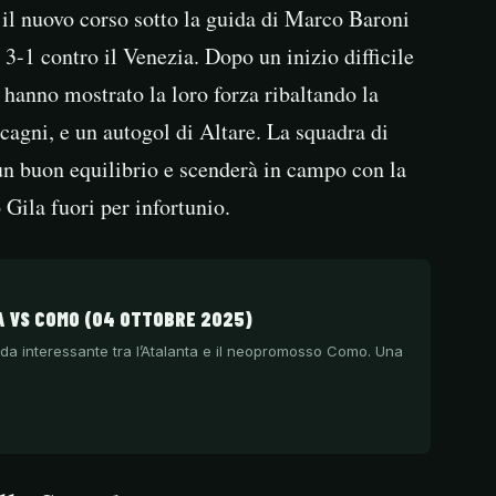
 il nuovo corso sotto la guida di Marco Baroni
 3-1 contro il Venezia. Dopo un inizio difficile
i hanno mostrato la loro forza ribaltando la
ccagni, e un autogol di Altare. La squadra di
un buon equilibrio e scenderà in campo con la
Gila fuori per infortunio.
A VS COMO (04 OTTOBRE 2025)
fida interessante tra l’Atalanta e il neopromosso Como. Una