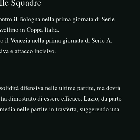
elle Squadre
ontro il Bologna nella prima giornata di Serie
Avellino in Coppa Italia.
ro il Venezia nella prima giornata di Serie A.
iva e attacco incisivo.
olidità difensiva nelle ultime partite, ma dovrà
 ha dimostrato di essere efficace. Lazio, da parte
 media nelle partite in trasferta, suggerendo una