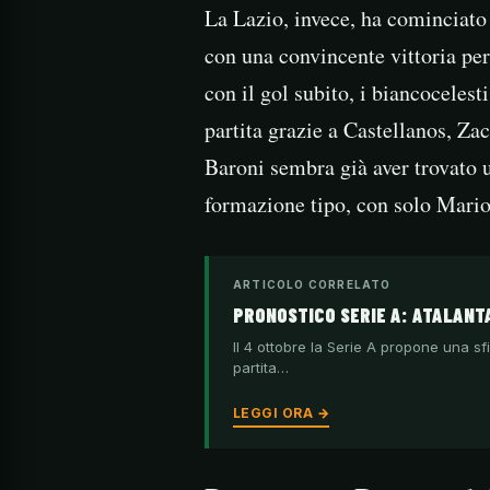
La Lazio, invece, ha cominciato
con una convincente vittoria per
con il gol subito, i biancocelest
partita grazie a Castellanos, Za
Baroni sembra già aver trovato 
formazione tipo, con solo Mario 
ARTICOLO CORRELATO
PRONOSTICO SERIE A: ATALANT
Il 4 ottobre la Serie A propone una s
partita…
LEGGI ORA →