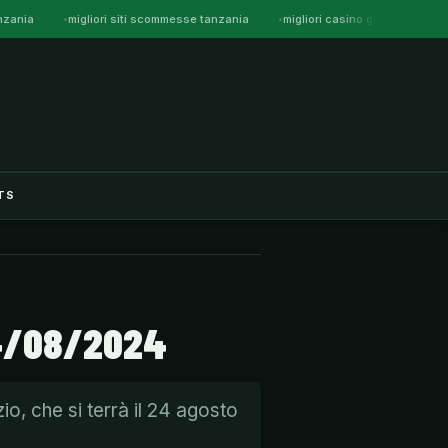
anzania
migliori siti scommesse tanzania
migliori casino ghana
mi
TS
24/08/2024
o, che si terrà il 24 agosto