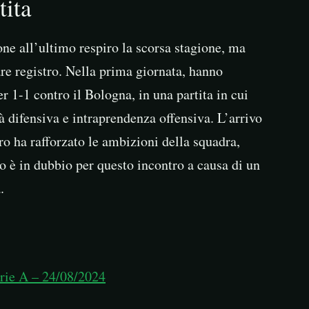
tita
one all’ultimo respiro la scorsa stagione, ma
e registro. Nella prima giornata, hanno
r 1-1 contro il Bologna, in una partita in cui
 difensiva e intraprendenza offensiva. L’arrivo
o ha rafforzato le ambizioni della squadra,
no è in dubbio per questo incontro a causa di un
.
rie A – 24/08/2024