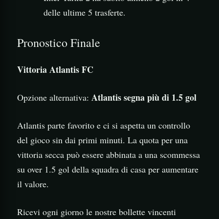
delle ultime 5 trasferte.
Pronostico Finale
Vittoria Atlantis FC
Atlantis segna più di 1.5 gol
Opzione alternativa:
Atlantis parte favorito e ci si aspetta un controllo
del gioco sin dai primi minuti. La quota per una
vittoria secca può essere abbinata a una scommessa
su over 1.5 gol della squadra di casa per aumentare
il valore.
Ricevi ogni giorno le nostre bollette vincenti