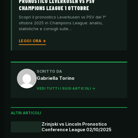
PRONOSTICO LEVERKUSEN VS PSV
CHAMPIONS LEAGUE 1 OTTOBRE
Scopri il pronostico Leverkusen vs PSV del 1°
ottobre 2025 in Champions League: analisi,
statistiche e consigli sulle…
LEGGI ORA →
SCRITTO DA
Gabriella Torino
VEDI TUTTI I SUOI ARTICOLI →
ALTRI ARTICOLI
Zrinjski vs Lincoln Pronostico
Conference League 02/10/2025