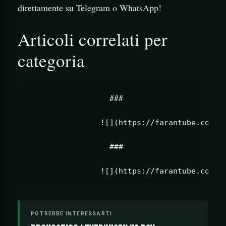
direttamente su Telegram o WhatsApp!
Articoli correlati per
categoria
                  ###                      
                ![](https://farantube.com/wp
                  ###                      
POTREBBE INTERESSARTI