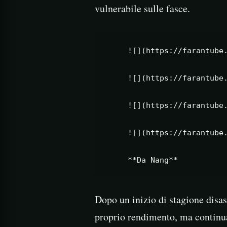
vulnerabile sulle fasce.
     ![](https://farantube.
     ![](https://farantube.
     ![](https://farantube.
     ![](https://farantube.
Dopo un inizio di stagione disa
proprio rendimento, ma continua 