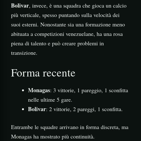
Bolivar
, invece, è una squadra che gioca un calcio
più verticale, spesso puntando sulla velocità dei
suoi esterni. Nonostante sia una formazione meno
abituata a competizioni venezuelane, ha una rosa
piena di talento e può creare problemi in
transizione.
Forma recente
Monagas
: 3 vittorie, 1 pareggio, 1 sconfitta
nelle ultime 5 gare.
Bolivar
: 2 vittorie, 2 pareggi, 1 sconfitta.
Entrambe le squadre arrivano in forma discreta, ma
Monagas ha mostrato più continuità.