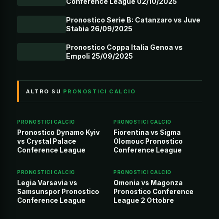
Conference League 02/10/2025
Pronostico Serie B: Catanzaro vs Juve
Stabia 26/09/2025
Pronostico Coppa Italia Genoa vs
Empoli 25/09/2025
ALTRO SU
PRONOSTICI CALCIO
PRONOSTICI CALCIO
PRONOSTICI CALCIO
Pronostico Dynamo Kyiv
Fiorentina vs Sigma
vs Crystal Palace
Olomouc Pronostico
Conference League
Conference League
PRONOSTICI CALCIO
PRONOSTICI CALCIO
Legia Varsavia vs
Omonia vs Magonza
Samsunspor Pronostico
Pronostico Conference
Conference League
League 2 Ottobre