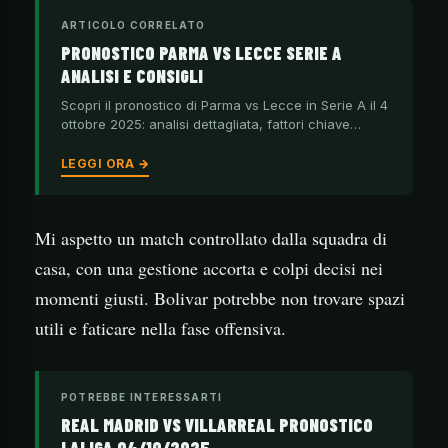
ARTICOLO CORRELATO
PRONOSTICO PARMA VS LECCE SERIE A
ANALISI E CONSIGLI
Scopri il pronostico di Parma vs Lecce in Serie A il 4
ottobre 2025: analisi dettagliata, fattori chiave…
LEGGI ORA →
Mi aspetto un match controllato dalla squadra di
casa, con una gestione accorta e colpi decisi nei
momenti giusti. Bolivar potrebbe non trovare spazi
utili e faticare nella fase offensiva.
POTREBBE INTERESSARTI
REAL MADRID VS VILLARREAL PRONOSTICO