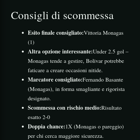
Consigli di scommessa
Esito finale consigliato:
Vittoria Monagas
(1)
Altra opzione interessante:
Under 2.5 gol –
Monagas tende a gestire, Bolivar potrebbe
faticare a creare occasioni nitide.
Marcatore consigliato:
Fernando Basante
(Monagas), in forma smagliante e rigorista
designato.
Scommessa con rischio medio:
Risultato
esatto 2-0
Doppia chance:
1X (Monagas o pareggio)
per chi cerca maggiore sicurezza.