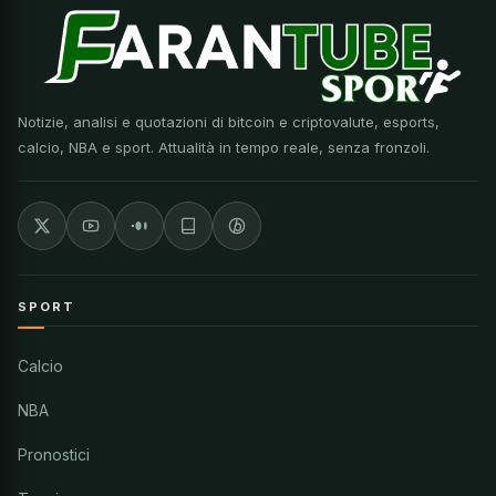
Notizie, analisi e quotazioni di bitcoin e criptovalute, esports,
calcio, NBA e sport. Attualità in tempo reale, senza fronzoli.
SPORT
Calcio
NBA
Pronostici