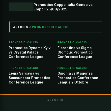
Pronostico Coppa Italia Genoa vs
Empoli 25/09/2025
ALTRO SU
PRONOSTICI CALCIO
PRONOSTICI CALCIO
PRONOSTICI CALCIO
Pronostico Dynamo Kyiv
Fiorentina vs Sigma
vs Crystal Palace
Olomouc Pronostico
Conference League
Conference League
PRONOSTICI CALCIO
PRONOSTICI CALCIO
Legia Varsavia vs
Omonia vs Magonza
Samsunspor Pronostico
Pronostico Conference
Conference League
League 2 Ottobre
FARANTUBE