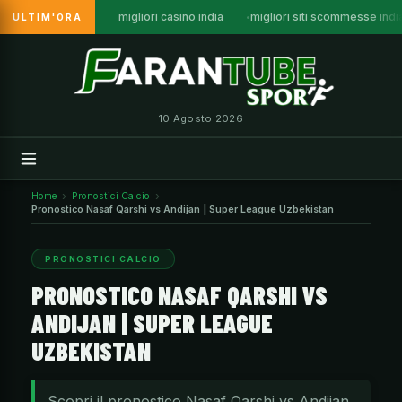
migliori casino india
migliori siti scommesse indi
ULTIM'ORA
Vai
al
contenuto
10 Agosto 2026
Home
Pronostici Calcio
Pronostico Nasaf Qarshi vs Andijan | Super League Uzbekistan
PRONOSTICI CALCIO
PRONOSTICO NASAF QARSHI VS
ANDIJAN | SUPER LEAGUE
UZBEKISTAN
Scopri il pronostico Nasaf Qarshi vs Andijan