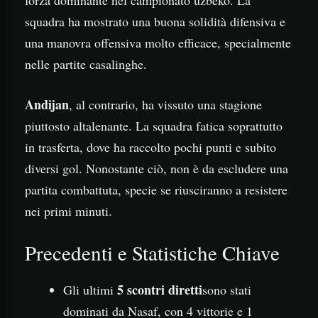
forza dominante nel campionato uzbeko. La
squadra ha mostrato una buona solidità difensiva e
una manovra offensiva molto efficace, specialmente
nelle partite casalinghe.
Andijan
, al contrario, ha vissuto una stagione
piuttosto altalenante. La squadra fatica soprattutto
in trasferta, dove ha raccolto pochi punti e subito
diversi gol. Nonostante ciò, non è da escludere una
partita combattuta, specie se riusciranno a resistere
nei primi minuti.
Precedenti e Statistiche Chiave
5 scontri diretti
Gli ultimi
sono stati
dominati da Nasaf, con 4 vittorie e 1