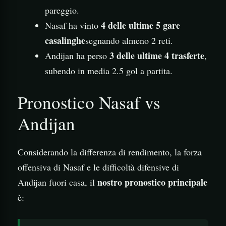
pareggio.
4 delle ultime 5 gare
Nasaf ha vinto
casalinghe
segnando almeno 2 reti.
3 delle ultime 4 trasferte
Andijan ha perso
,
subendo in media 2.5 gol a partita.
Pronostico Nasaf vs
Andijan
Considerando la differenza di rendimento, la forza
offensiva di Nasaf e le difficoltà difensive di
nostro pronostico principale
Andijan fuori casa, il
è: