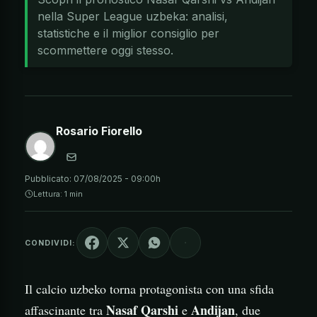
nella Super League uzbeka: analisi,
statistiche e il miglior consiglio per
scommettere oggi stesso.
Rosario Fiorello
Pubblicato:
07/08/2025 - 09:00h
Lettura: 1 min
CONDIVIDI:
Il calcio uzbeko torna protagonista con una sfida
Nasaf Qarshi
Andijan
affascinante tra
e
, due