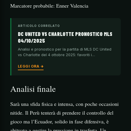
Marcatore probabile: Enner Valencia
ARTICOLO CORRELATO
DC UNITED VS CHARLOTTE PRONOSTICO MLS
04/10/2025
Analisi e pronostico per la partita di MLS DC United
vs Charlotte del 4 ottobre 2025: favoriti i…
LEGGI ORA →
Analisi finale
Sarà una sfida fisica e intensa, con poche occasioni
nitide. Il Perù tenterà di prendere il controllo del
gioco ma l’Ecuador, solido in fase difensiva, è
abituato a gestire la pressione in trasferta. Un