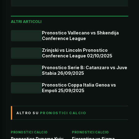
ALTRI ARTICOLI
Pronostico Vallecano vs Shkendija
Conference League
Zrinjski vs Lincoln Pronostico
Conference League 02/10/2025
Pronostico Serie B: Catanzaro vs Juve
Stabia 26/09/2025
Pronostico Coppa Italia Genoa vs
Empoli 25/09/2025
ALTRO SU
PRONOSTICI CALCIO
PRONOSTICI CALCIO
PRONOSTICI CALCIO