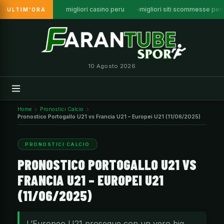
migliori casino peru
migliori siti scommesse per
ULTIM'ORA
Vai
al
contenuto
10 Agosto 2026
Home
Pronostici Calcio
Pronostico Portogallo U21 vs Francia U21 – Europei U21 (11/06/2025)
PRONOSTICI CALCIO
PRONOSTICO PORTOGALLO U21 VS
FRANCIA U21 – EUROPEI U21
(11/06/2025)
L’Europeo U21 prosegue con un vero big