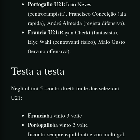
Portogallo U21:
João Neves
(centrocampista), Francisco Conceição (ala
rapida), André Almeida (regista difensivo).
Francia U21:
Rayan Cherki (fantasista),
Elye Wahi (centravanti fisico), Malo Gusto
(terzino offensivo).
Testa a testa
Negli ultimi 5 scontri diretti tra le due selezioni
U21:
Francia
ha vinto 3 volte
Portogallo
ha vinto 2 volte
Incontri sempre equilibrati e con molti gol.