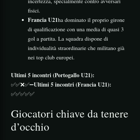
incertezza, specialmente contro avversari
fisici.
Francia U21
ha dominato il proprio girone
di qualificazione con una media di quasi 3
gol a partita. La squadra dispone di
individualità straordinarie che militano già
nei top club europei.
Ultimi 5 incontri (Portogallo U21):
Ultimi 5 incontri (Francia U21):
✅✅❌✅➖
✅✅✅✅✅
Giocatori chiave da tenere
d’occhio