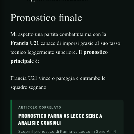
Pronostico finale
Mi aspetto una partita combattuta ma con la
Francia U21
capace di imporsi grazie al suo tasso
pronostico
tecnico leggermente superiore. Il
principale
è:
Francia U21 vince o pareggia e entrambe le
squadre segnano.
ARTICOLO CORRELATO
PRONOSTICO PARMA VS LECCE SERIE A
ANALISI E CONSIGLI
Scopri il pronostico di Parma vs Lecce in Serie A il 4