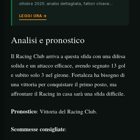
ottobre 2025: analisi dettagliata, fattori chiave…
LEGGI ORA →
Analisi e pronostico
Il Racing Club arriva a questa sfida con una difesa
solida e un attacco efficace, avendo segnato 13 gol
e subito solo 3 nel girone. Fortaleza ha bisogno di
una vittoria per conquistare il primo posto, ma
affrontare il Racing in casa sarà una sfida difficile.
Pronostico
: Vittoria del Racing Club.
Scommesse consigliate
: