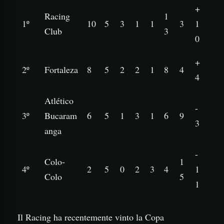
+
Racing
1
1º
10
5
3
1
1
3
1
Club
3
0
+
2º
Fortaleza
8
5
2
2
1
8
4
4
Atlético
-
3º
Bucaram
6
5
1
3
1
6
9
3
anga
-
Colo-
1
4º
2
5
0
2
3
4
1
Colo
5
1
Il Racing ha recentemente vinto la Copa