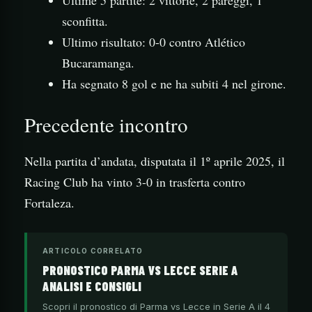
Ultime 5 partite: 2 vittorie, 2 pareggi, 1
sconfitta.
Ultimo risultato: 0-0 contro Atlético
Bucaramanga.
Ha segnato 8 gol e ne ha subiti 4 nel girone.
Precedente incontro
Nella partita d’andata, disputata il 1º aprile 2025, il
Racing Club ha vinto 3-0 in trasferta contro
Fortaleza.
ARTICOLO CORRELATO
PRONOSTICO PARMA VS LECCE SERIE A
ANALISI E CONSIGLI
Scopri il pronostico di Parma vs Lecce in Serie A il 4