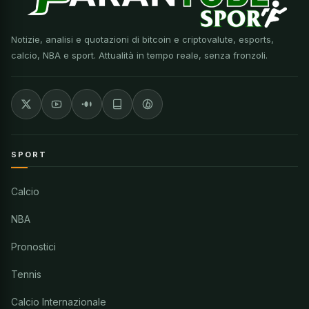
Notizie, analisi e quotazioni di bitcoin e criptovalute, esports,
calcio, NBA e sport. Attualità in tempo reale, senza fronzoli.
SPORT
Calcio
NBA
Pronostici
Tennis
Calcio Internazionale