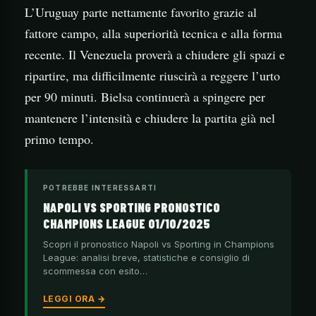
L’Uruguay parte nettamente favorito grazie al
fattore campo, alla superiorità tecnica e alla forma
recente. Il Venezuela proverà a chiudere gli spazi e
ripartire, ma difficilmente riuscirà a reggere l’urto
per 90 minuti. Bielsa continuerà a spingere per
mantenere l’intensità e chiudere la partita già nel
primo tempo.
POTREBBE INTERESSARTI
NAPOLI VS SPORTING PRONOSTICO
CHAMPIONS LEAGUE 01/10/2025
Scopri il pronostico Napoli vs Sporting in Champions
League: analisi breve, statistiche e consiglio di
scommessa con esito…
LEGGI ORA →