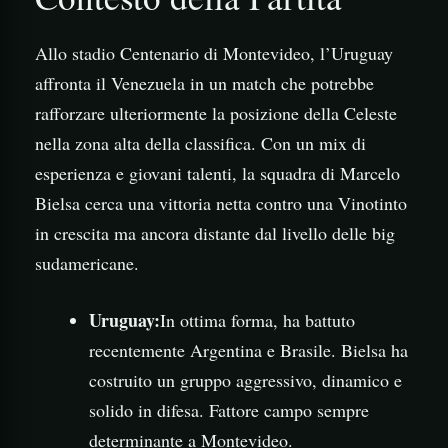
Allo stadio Centenario di Montevideo, l’Uruguay
affronta il Venezuela in un match che potrebbe
rafforzare ulteriormente la posizione della Celeste
nella zona alta della classifica. Con un mix di
esperienza e giovani talenti, la squadra di Marcelo
Bielsa cerca una vittoria netta contro una Vinotinto
in crescita ma ancora distante dal livello delle big
sudamericane.
Uruguay:
In ottima forma, ha battuto
recentemente Argentina e Brasile. Bielsa ha
costruito un gruppo aggressivo, dinamico e
solido in difesa. Fattore campo sempre
determinante a Montevideo.