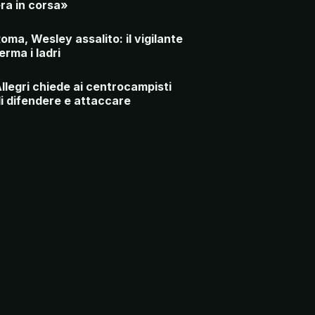
ra in corsa»
oma, Wesley assalito: il vigilante
erma i ladri
llegri chiede ai centrocampisti
i difendere e attaccare