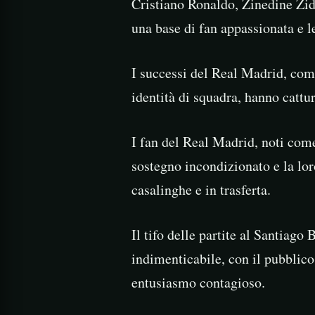
Cristiano Ronaldo, Zinedine Zida
una base di fan appassionata e l
I successi del Real Madrid, com
identità di squadra, hanno cattur
I fan del Real Madrid, noti com
sostegno incondizionato e la lor
casalinghe e in trasferta.
Il tifo delle partite al Santiag
indimenticabile, con il pubblico
entusiasmo contagioso.