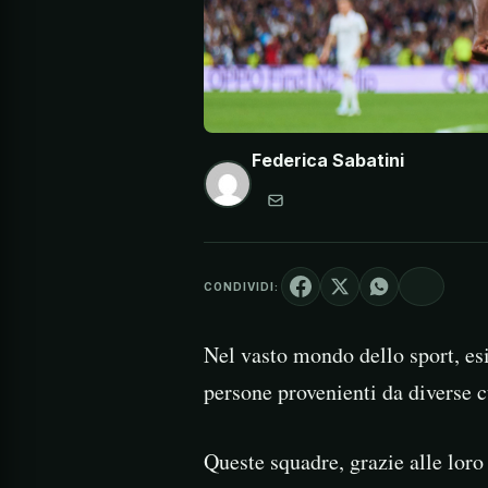
Federica Sabatini
CONDIVIDI:
Nel vasto mondo dello sport, esi
persone provenienti da diverse c
Queste squadre, grazie alle loro 