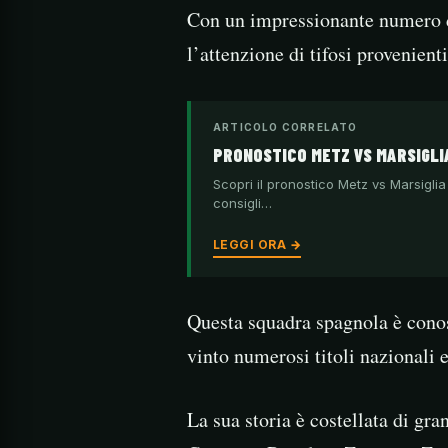
Con un impressionante numero 
l’attenzione di tifosi provenient
ARTICOLO CORRELATO
PRONOSTICO METZ VS MARSIGLIA 
Scopri il pronostico Metz vs Marsiglia 
consigli…
LEGGI ORA →
Questa squadra spagnola è conos
vinto numerosi titoli nazionali e
La sua storia è costellata di gr