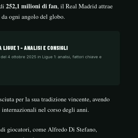
252,1 milioni di fan
di
, il Real Madrid attrae
i da ogni angolo del globo.
LIGUE 1 – ANALISI E CONSIGLI
del 4 ottobre 2025 in Ligue 1: analisi, fattori chiave e
ciuta per la sua tradizione vincente, avendo
 internazionali nel corso degli anni.
andi giocatori, come Alfredo Di Stefano,