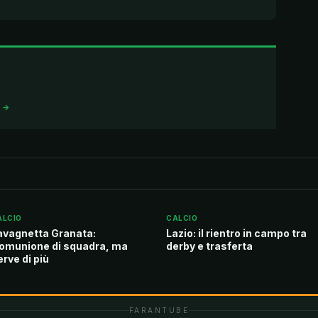
I →
ALCIO
CALCIO
avagnetta Granata:
Lazio: il rientro in campo tra
omunione di squadra, ma
derby e trasferta
erve di più
FARANTUBE