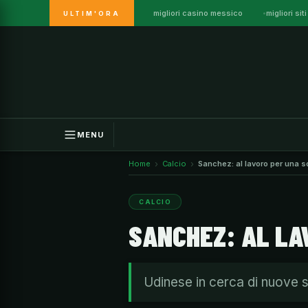
migliori casino messico
migliori s
ULTIM'ORA
Vai
al
contenuto
MENU
Home
Calcio
Sanchez: al lavoro per una s
CALCIO
SANCHEZ: AL LA
Udinese in cerca di nuove so