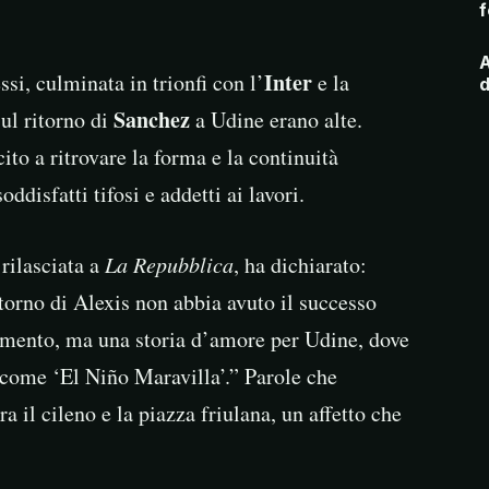
f
A
Inter
si, culminata in trionfi con l’
e la
d
Sanchez
sul ritorno di
a Udine erano alte.
cito a ritrovare la forma e la continuità
oddisfatti tifosi e addetti ai lavori.
 rilasciata a
La Repubblica
, ha dichiarato:
itorno di Alexis non abbia avuto il successo
rimento, ma una storia d’amore per Udine, dove
come ‘El Niño Maravilla’.” Parole che
a il cileno e la piazza friulana, un affetto che