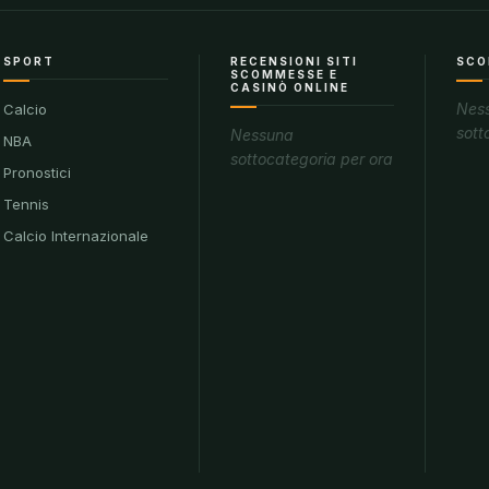
SPORT
RECENSIONI SITI
SCO
SCOMMESSE E
CASINÒ ONLINE
Nes
Calcio
sott
Nessuna
NBA
sottocategoria per ora
Pronostici
Tennis
Calcio Internazionale