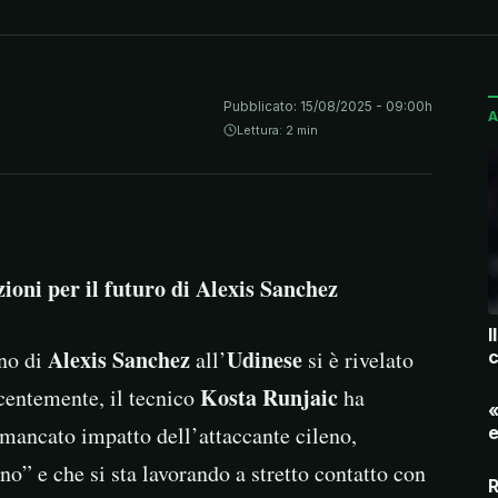
Pubblicato:
15/08/2025 - 09:00h
A
Lettura: 2 min
zioni per il futuro di Alexis Sanchez
I
Alexis Sanchez
Udinese
rno di
all’
si è rivelato
c
Kosta Runjaic
centemente, il tecnico
ha
«
l mancato impatto dell’attaccante cileno,
e
no” e che si sta lavorando a stretto contatto con
R