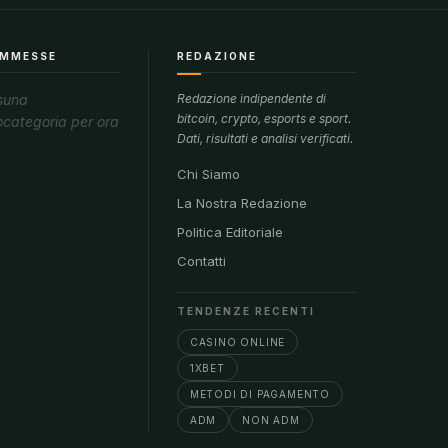
MMESSE
REDAZIONE
suna
Redazione indipendente di
bitcoin, crypto, esports e sport.
ocategoria per ora
Dati, risultati e analisi verificati.
Chi Siamo
La Nostra Redazione
Politica Editoriale
Contatti
TENDENZE RECENTI
CASINO ONLINE
1XBET
METODI DI PAGAMENTO
ADM
NON ADM