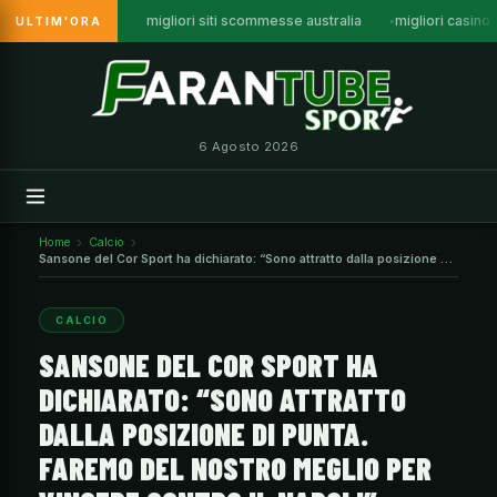
migliori siti scommesse australia
migliori casino
ULTIM'ORA
Vai
al
contenuto
6 Agosto 2026
Home
Calcio
Sansone del Cor Sport ha dichiarato: “Sono attratto dalla posizione di
punta. Faremo del nostro meglio per vincere contro il Napoli”.
CALCIO
SANSONE DEL COR SPORT HA
DICHIARATO: “SONO ATTRATTO
DALLA POSIZIONE DI PUNTA.
FAREMO DEL NOSTRO MEGLIO PER