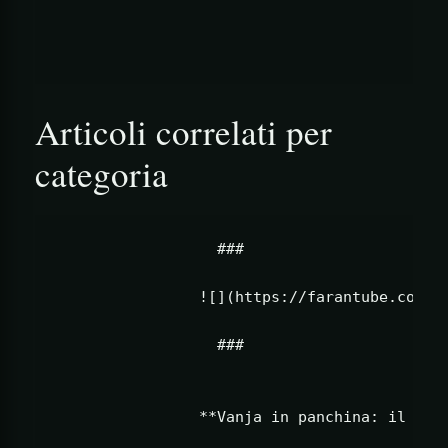
                                        ![R
Articoli correlati per
categoria
                  ###                      
                ![](https://farantube.com/wp
                  ###                       