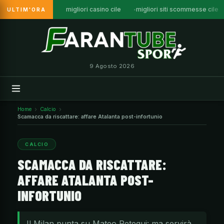
migliori casino cile
migliori siti scommesse cile
ULTIM'ORA
Vai
al
contenuto
9 Agosto 2026
Home
Calcio
Scamacca da riscattare: affare Atalanta post-infortunio
CALCIO
SCAMACCA DA RISCATTARE:
AFFARE ATALANTA POST-
INFORTUNIO
Il Milan punta su Mateo Retegui: ma servirà