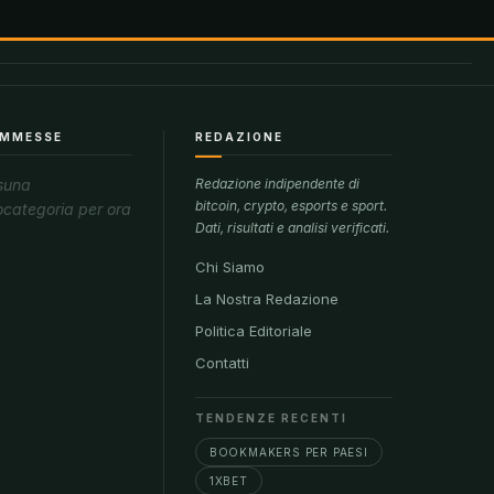
MMESSE
REDAZIONE
suna
Redazione indipendente di
bitcoin, crypto, esports e sport.
ocategoria per ora
Dati, risultati e analisi verificati.
Chi Siamo
La Nostra Redazione
Politica Editoriale
Contatti
TENDENZE RECENTI
BOOKMAKERS PER PAESI
1XBET