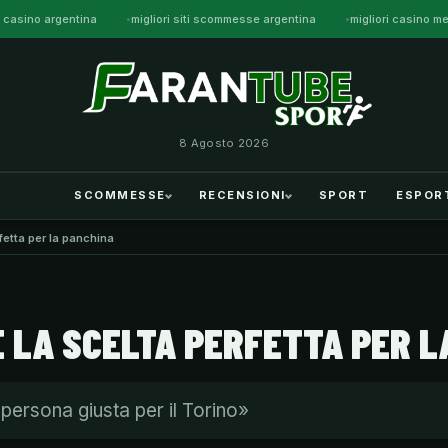
i casino argentina
migliori siti scommesse argentina
migliori casino m
8 Agosto 2026
SCOMMESSE
RECENSIONI
SPORT
ESPOR
fetta per la panchina
È LA SCELTA PERFETTA PER L
persona giusta per il Torino»