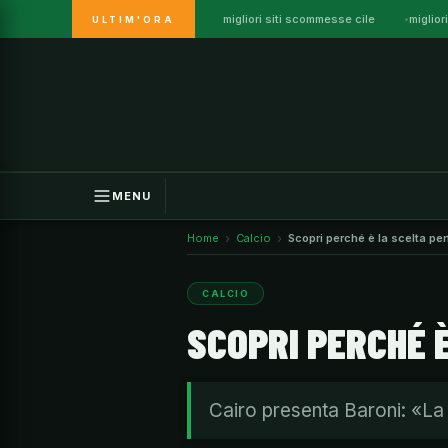
migliori siti scommesse cile
miglior
ULTIM'ORA
Vai
al
contenuto
MENU
Home
Calcio
Scopri perché è la scelta per
CALCIO
SCOPRI PERCHÉ 
Cairo presenta Baroni: «La 