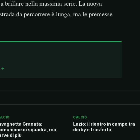
e a brillare nella massima serie. La nuova
 strada da percorrere è lunga, ma le premesse
I →
ALCIO
CALCIO
avagnetta Granata:
Lazio: il rientro in campo tra
omunione di squadra, ma
derby e trasferta
erve di più