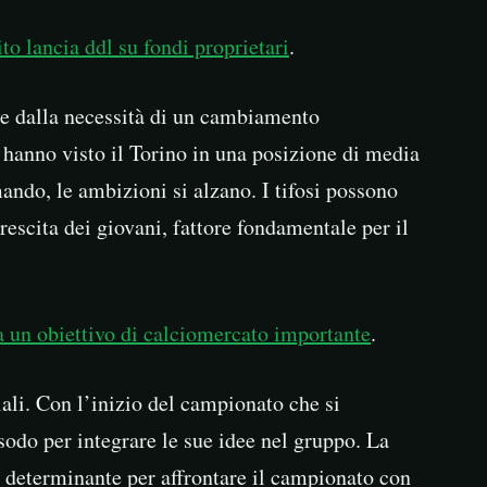
to lancia ddl su fondi proprietari
.
che dalla necessità di un cambiamento
i hanno visto il Torino in una posizione di media
ando, le ambizioni si alzano. I tifosi possono
crescita dei giovani, fattore fondamentale per il
 un obiettivo di calciomercato importante
.
ali. Con l’inizio del campionato che si
sodo per integrare le sue idee nel gruppo. La
rà determinante per affrontare il campionato con