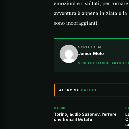
emozioni e risultati, per tornar
avventura è appena iniziata e la
sono incoraggianti.
SCRITTO DA
Junior Melo
VEDI TUTTI I SUOI ARTICOL
ALTRO SU
CALCIO
CALCIO
C
Torino, addio Sazonov: l’errore
L
che frena il Getafe
C
s