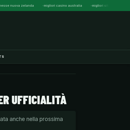
ommesse nuova zelanda
migliori casino australia
migliori siti scommesse
TS
ER UFFICIALITÀ
nata anche nella prossima