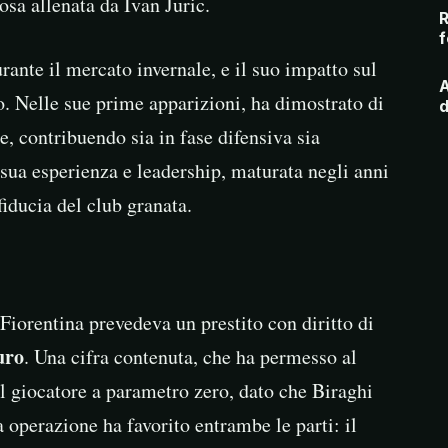
osa allenata da Ivan Juric.
R
f
rante il mercato invernale, e il suo impatto sul
A
. Nelle sue prime apparizioni, ha dimostrato di
d
, contribuendo sia in fase difensiva sia
a sua esperienza e leadership, maturata negli anni
fiducia del club granata.
 Fiorentina prevedeva un prestito con diritto di
uro
. Una cifra contenuta, che ha permesso al
 il giocatore a parametro zero, dato che Biraghi
 operazione ha favorito entrambe le parti: il