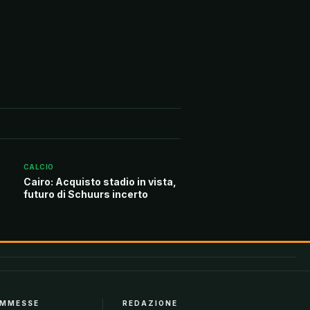
CALCIO
Cairo: Acquisto stadio in vista,
futuro di Schuurs incerto
MMESSE
REDAZIONE