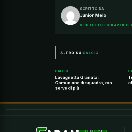
SCRITTO DA
Junior Melo
VEDI TUTTI I SUOI ARTICOL
ALTRO SU
CALCIO
CALCIO
C
Lavagnetta Granata:
T
Comunione di squadra, ma
c
serve di più