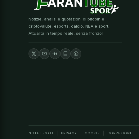
Notizie, analisi e quotazioni di bitcoin e
criptovalute, esports, calcio, NBA e sport.
Attualità in tempo reale, senza fronzoli.
NOTE LEGALI
PRIVACY
COOKIE
CORREZIONI