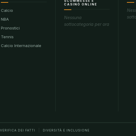
SCOMMESSE E
CASINÒ ONLINE
Nes
Calcio
sott
Nessuna
NBA
sottocategoria per ora
Pronostici
Tennis
Calcio Internazionale
VERIFICA DEI FATTI
DIVERSITÀ E INCLUSIONE