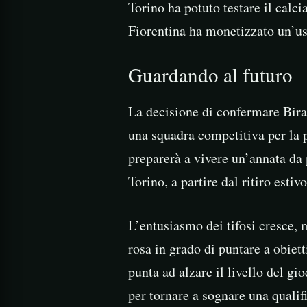
Torino ha potuto testare il calci
Fiorentina ha monetizzato un’usc
Guardando al futuro
La decisione di confermare Birag
una squadra competitiva per la p
preparerà a vivere un’annata da
Torino, a partire dal ritiro estiv
L’entusiasmo dei tifosi cresce, 
rosa in grado di puntare a obiet
punta ad alzare il livello del gio
per tornare a sognare una quali