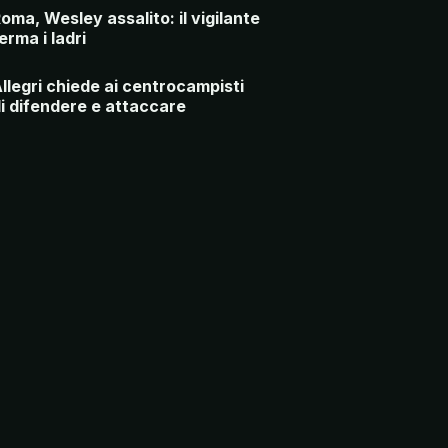
oma, Wesley assalito: il vigilante
erma i ladri
llegri chiede ai centrocampisti
i difendere e attaccare