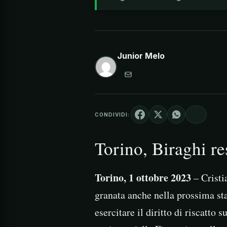
Junior Melo
CONDIVIDI:
Torino, Biraghi rest
Torino, 1 ottobre 2023
– Cristi
granata anche nella prossima sta
esercitare il diritto di riscatto 