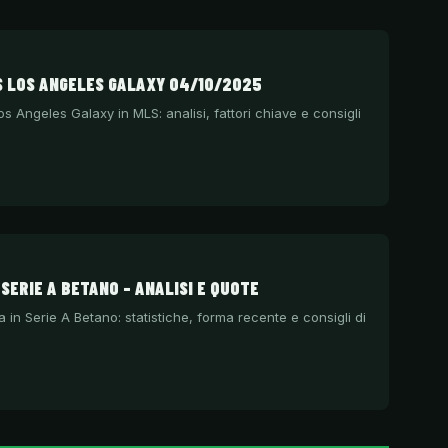
S LOS ANGELES GALAXY 04/10/2025
os Angeles Galaxy in MLS: analisi, fattori chiave e consigli
SERIE A BETANO – ANALISI E QUOTE
a in Serie A Betano: statistiche, forma recente e consigli di