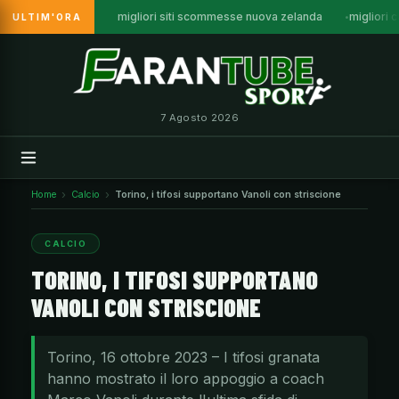
migliori siti scommesse nuova zelanda
migliori c
ULTIM'ORA
Vai
al
contenuto
7 Agosto 2026
Home
Calcio
Torino, i tifosi supportano Vanoli con striscione
CALCIO
TORINO, I TIFOSI SUPPORTANO
VANOLI CON STRISCIONE
Torino, 16 ottobre 2023 – I tifosi granata
hanno mostrato il loro appoggio a coach