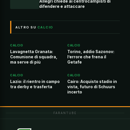
Allegri chiede ai centrocampisti di
difendere e attaccare
ALTRO SU
CALCIO
CALCIO
CALCIO
Lavagnetta Granata:
Torino, addio Sazonov:
Comunione di squadra,
l’errore che frena il
ma serve di più
Getafe
CALCIO
CALCIO
Lazio: il rientro in campo
Cairo: Acquisto stadio in
tra derby e trasferta
vista, futuro di Schuurs
incerto
FARANTUBE