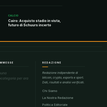
CALCIO
Cairo: Acquisto stadio in vista,
futuro di Schuurs incerto
MMESSE
REDAZIONE
suna
Redazione indipendente di
bitcoin, crypto, esports e sport.
ocategoria per ora
Dati, risultati e analisi verificati.
Chi Siamo
La Nostra Redazione
Politica Editoriale