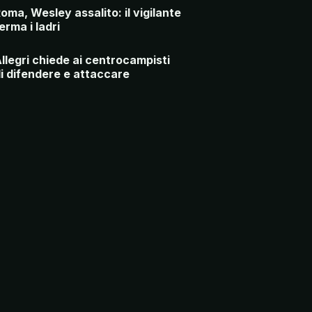
oma, Wesley assalito: il vigilante
erma i ladri
llegri chiede ai centrocampisti
i difendere e attaccare