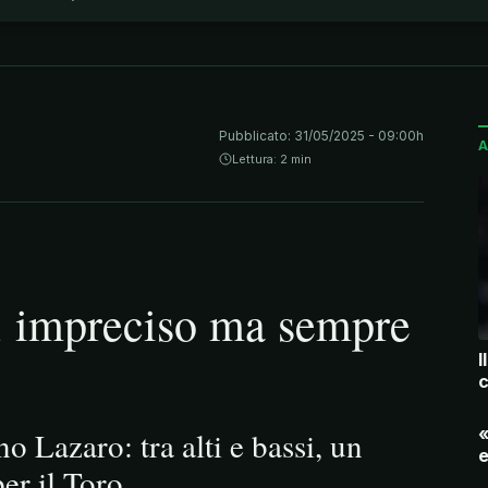
Pubblicato:
31/05/2025 - 09:00h
A
Lettura: 2 min
, impreciso ma sempre
I
c
«
o Lazaro: tra alti e bassi, un
e
per il Toro