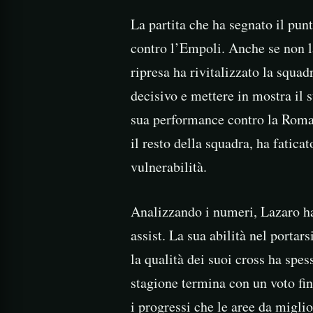
La partita che ha segnato il pun
contro l’Empoli. Anche se non la
ripresa ha rivitalizzato la squad
decisivo e mettere in mostra il 
sua performance contro la Roma
il resto della squadra, ha faticat
vulnerabilità.
Analizzando i numeri, Lazaro ha
assist. La sua abilità nel portar
la qualità dei suoi cross ha spe
stagione termina con un voto fin
i progressi che le aree da miglio