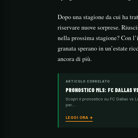
Dopo una stagione da cui ha trat
riservare nuove sorprese. Riuscir
nella prossima stagione? Con l’in
granata sperano in un’estate ricc
ancora di più.
ARTICOLO CORRELATO
PRONOSTICO MLS: FC DALLAS V
Scopri il pronostico su FC Dallas vs L
per…
LEGGI ORA →