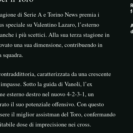
R
f
tagione di Serie A e Torino News premia i
us speciale su Valentino Lazaro, l’esterno
A
d
nche i più scettici. Alla sua terza stagione in
rovato una sua dimensione, contribuendo in
a squadra.
ontraddittoria, caratterizzata da una crescente
 impasse. Sotto la guida di Vanoli, l’ex
me esterno destro nel nuovo 4-2-3-1, un
ato il suo potenziale offensivo. Con questo
ssere il miglior assistman del Toro, confermando
itabile dose di imprecisione nei cross.