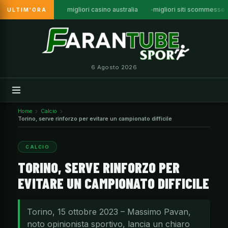
migliori casino australia
migliori siti scommesse a
ULTIM'ORA
Vai
al
contenuto
6 Agosto 2026
Home
Calcio
Torino, serve rinforzo per evitare un campionato difficile
CALCIO
TORINO, SERVE RINFORZO PER
EVITARE UN CAMPIONATO DIFFICILE
Torino, 15 ottobre 2023 – Massimo Pavan,
noto opinionista sportivo, lancia un chiaro