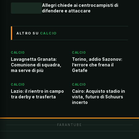
Allegri chiede ai centrocampisti di
difendere e attaccare
ALTRO SU
CALCIO
CALCIO
CALCIO
Lavagnetta Granata:
Torino, addio Sazonov:
Comunione di squadra,
l’errore che frena il
ma serve di più
Getafe
CALCIO
CALCIO
Lazio: il rientro in campo
Cairo: Acquisto stadio in
tra derby e trasferta
vista, futuro di Schuurs
incerto
FARANTUBE