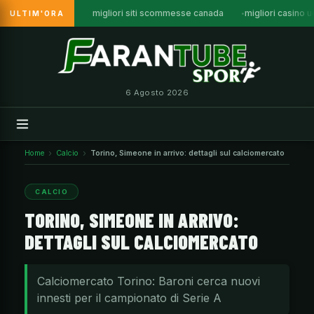
migliori siti scommesse canada
migliori casino 
ULTIM'ORA
Vai
al
contenuto
6 Agosto 2026
Home
Calcio
Torino, Simeone in arrivo: dettagli sul calciomercato
CALCIO
TORINO, SIMEONE IN ARRIVO:
DETTAGLI SUL CALCIOMERCATO
Calciomercato Torino: Baroni cerca nuovi
innesti per il campionato di Serie A