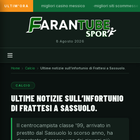
migliori casino messico
migliori siti scommesse
ULTIM'ORA
Vai
al
contenuto
8 Agosto 2026
Home
Calcio
Ultime notizie sull’infortunio di Frattesi a Sassuolo.
CALCIO
ULTIME NOTIZIE SULL’INFORTUNIO
DI FRATTESI A SASSUOLO.
Il centrocampista classe '99, arrivato in
prestito dal Sassuolo lo scorso anno, ha