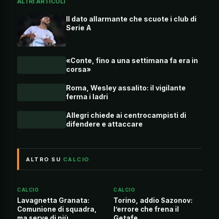
ALTRI ARTICOLI
Il dato allarmante che scuote i club di
Serie A
«Conte, fino a una settimana fa era in
corsa»
Roma, Wesley assalito: il vigilante
ferma i ladri
Allegri chiede ai centrocampisti di
difendere e attaccare
ALTRO SU
CALCIO
CALCIO
CALCIO
Lavagnetta Granata:
Torino, addio Sazonov:
Comunione di squadra,
l’errore che frena il
ma serve di più
Getafe