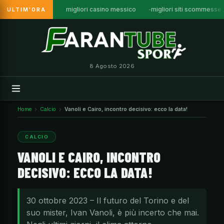
migliori casino messico
migliori siti scommesse
ULTIM'ORA
Vai
al
contenuto
8 Agosto 2026
Home
Calcio
Vanoli e Cairo, incontro decisivo: ecco la data!
CALCIO
VANOLI E CAIRO, INCONTRO
DECISIVO: ECCO LA DATA!
30 ottobre 2023 – Il futuro del Torino e del
suo mister, Ivan Vanoli, è più incerto che mai.