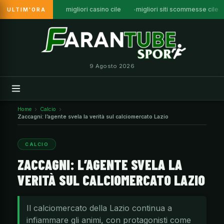
migliori casino cile
migliori siti scommesse cile
ULTIM'ORA
Vai
al
contenuto
9 Agosto 2026
Home
Calcio
Zaccagni: l’agente svela la verità sul calciomercato Lazio
CALCIO
ZACCAGNI: L’AGENTE SVELA LA
VERITÀ SUL CALCIOMERCATO LAZIO
Il calciomercato della Lazio continua a
infiammare gli animi, con protagonisti come