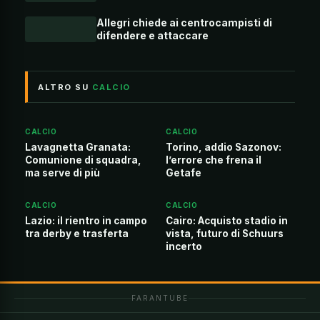
Allegri chiede ai centrocampisti di
difendere e attaccare
ALTRO SU
CALCIO
CALCIO
CALCIO
Lavagnetta Granata:
Torino, addio Sazonov:
Comunione di squadra,
l’errore che frena il
ma serve di più
Getafe
CALCIO
CALCIO
Lazio: il rientro in campo
Cairo: Acquisto stadio in
tra derby e trasferta
vista, futuro di Schuurs
incerto
FARANTUBE