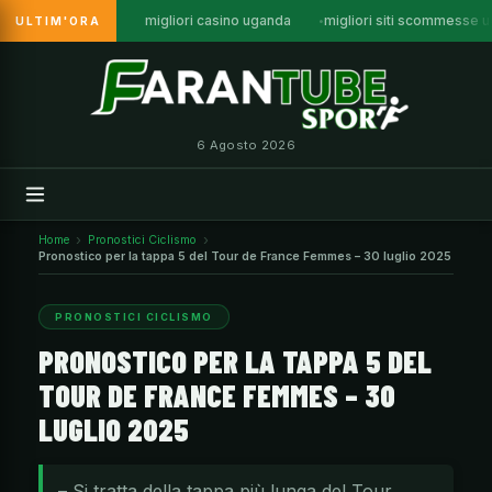
migliori casino uganda
migliori siti scommesse 
ULTIM'ORA
Vai
al
contenuto
6 Agosto 2026
Home
Pronostici Ciclismo
Pronostico per la tappa 5 del Tour de France Femmes – 30 luglio 2025
PRONOSTICI CICLISMO
PRONOSTICO PER LA TAPPA 5 DEL
TOUR DE FRANCE FEMMES – 30
LUGLIO 2025
– Si tratta della tappa più lunga del Tour