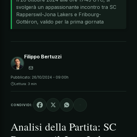
svolgerà un appassionante incontro tra SC
Rapperswil-Jona Lakers e Fribourg-
Gottéron, valido per la prima giornata
Filippo Bertuzzi
Pubblicato:
26/10/2024 - 09:00h
Lettura: 3 min
CONDIVIDI:
Analisi della Partita: SC