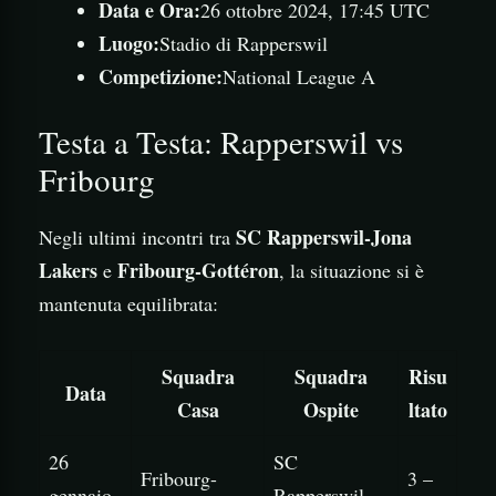
Data e Ora:
26 ottobre 2024, 17:45 UTC
Luogo:
Stadio di Rapperswil
Competizione:
National League A
Testa a Testa: Rapperswil vs
Fribourg
SC Rapperswil-Jona
Negli ultimi incontri tra
Lakers
Fribourg-Gottéron
e
, la situazione si è
mantenuta equilibrata:
Squadra
Squadra
Risu
Data
Casa
Ospite
ltato
26
SC
Fribourg-
3 –
gennaio
Rapperswil-