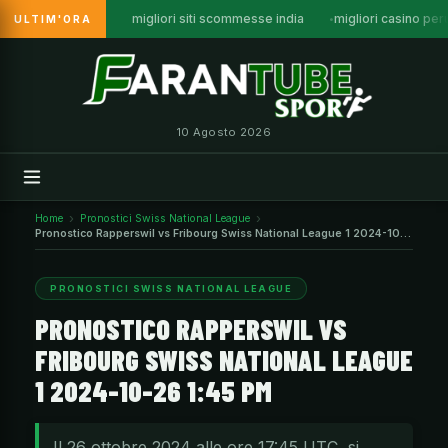
migliori siti scommesse india
migliori casino per
ULTIM'ORA
Vai
al
contenuto
10 Agosto 2026
Home
Pronostici Swiss National League
Pronostico Rapperswil vs Fribourg Swiss National League 1 2024-10-
26 1:45 PM
PRONOSTICI SWISS NATIONAL LEAGUE
PRONOSTICO RAPPERSWIL VS
FRIBOURG SWISS NATIONAL LEAGUE
1 2024-10-26 1:45 PM
Il 26 ottobre 2024 alle ore 17:45 UTC, si