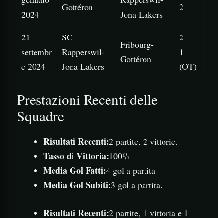
Gottéron
2
2024
Jona Lakers
21
SC
2 –
Fribourg-
settembr
Rapperswil-
1
Gottéron
e 2024
Jona Lakers
(OT)
Prestazioni Recenti delle
Squadre
Risultati Recenti:
2 partite, 2 vittorie.
Tasso di Vittoria:
100%
Media Gol Fatti:
4 gol a partita
Media Gol Subiti:
3 gol a partita.
Risultati Recenti:
2 partite, 1 vittoria e 1