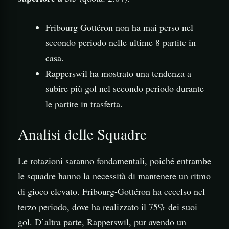
Fribourg Gottéron non ha mai perso nel
secondo periodo nelle ultime 8 partite in
casa.
Rapperswil ha mostrato una tendenza a
subire più gol nel secondo periodo durante
le partite in trasferta.
Analisi delle Squadre
Le rotazioni saranno fondamentali, poiché entrambe
le squadre hanno la necessità di mantenere un ritmo
di gioco elevato. Fribourg-Gottéron ha eccelso nel
terzo periodo, dove ha realizzato il 75% dei suoi
gol. D’altra parte, Rapperswil, pur avendo un