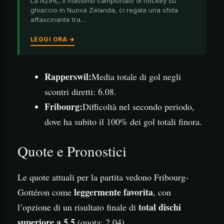
La NZIHL, il massimo campionato di hockey su
ghiaccio in Nuova Zelanda, ci regala una sfida
affascinante tra…
LEGGI ORA →
Rapperswil:
Media totale di gol negli
scontri diretti: 6.08.
Fribourg:
Difficoltà nel secondo periodo,
dove ha subito il 100% dei gol totali finora.
Quote e Pronostici
Le quote attuali per la partita vedono Fribourg-
leggermente favorita
Gottéron come
, con
total dischi
l’opzione di un risultato finale di
superiore a 5.5
(quota: 2.04).