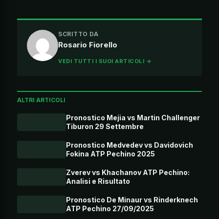
SCRITTO DA
Rosario Fiorello
VEDI TUTTI I SUOI ARTICOLI →
ALTRI ARTICOLI
Pronostico Mejia vs Martin Challenger
Tiburon 29 Settembre
Pronostico Medvedev vs Davidovich
Fokina ATP Pechino 2025
Zverev vs Khachanov ATP Pechino:
Analisi e Risultato
Pronostico De Minaur vs Rinderknech
ATP Pechino 27/09/2025