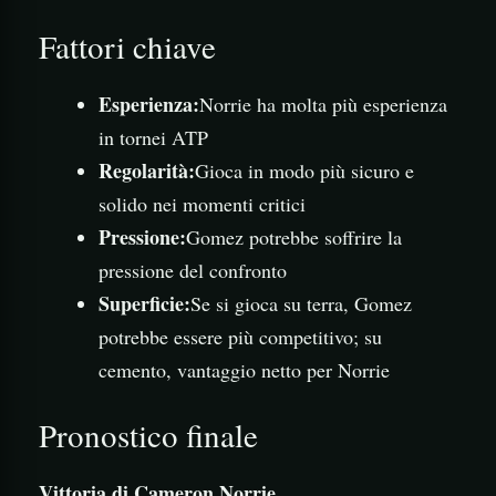
Fattori chiave
Esperienza:
Norrie ha molta più esperienza
in tornei ATP
Regolarità:
Gioca in modo più sicuro e
solido nei momenti critici
Pressione:
Gomez potrebbe soffrire la
pressione del confronto
Superficie:
Se si gioca su terra, Gomez
potrebbe essere più competitivo; su
cemento, vantaggio netto per Norrie
Pronostico finale
Vittoria di Cameron Norrie