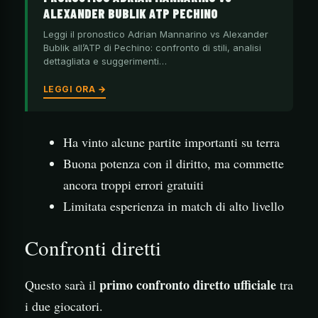
ALEXANDER BUBLIK ATP PECHINO
Leggi il pronostico Adrian Mannarino vs Alexander
Bublik all’ATP di Pechino: confronto di stili, analisi
dettagliata e suggerimenti…
LEGGI ORA →
Ha vinto alcune partite importanti su terra
Buona potenza con il diritto, ma commette
ancora troppi errori gratuiti
Limitata esperienza in match di alto livello
Confronti diretti
primo confronto diretto ufficiale
Questo sarà il
tra
i due giocatori.