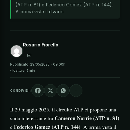
(ATP n. 81) e Federico Gomez (ATP n. 144).
A prima vista il divario
Rosario Fiorello
Pubblicato:
29/05/2025 - 09:00h
Lettura: 2 min
CONDIVIDI:
Il 29 maggio 2025, il circuito ATP ci propone una
Cameron Norrie (ATP n. 81)
sfida interessante tra
Federico Gomez (ATP n. 144)
e
. A prima vista il