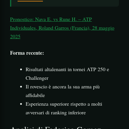
Pronostico: Nava E. vs Rune H. – ATP
Individuales, Roland Garros (Francia), 28 maggio
2025
Forma recente:
Risultati altalenanti in tornei ATP 250 e
Challenger
Il rovescio è ancora la sua arma più
affidabile
Esperienza superiore rispetto a molti
avversari di ranking inferiore