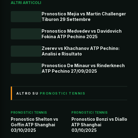
ALTRI ARTICOLI
Pronostico Mejia vs Martin Challenger
Tiburon 29 Settembre
Pronostico Medvedev vs Davidovich
Fokina ATP Pechino 2025
Zverev vs Khachanov ATP Pechino:
Analisi e Risultato
Pronostico De Minaur vs Rinderknech
ATP Pechino 27/09/2025
ALTRO SU
PRONOSTICI TENNIS
PRONOSTICI TENNIS
PRONOSTICI TENNIS
Pronostico Shelton vs
Pronostico Bonzi vs Diallo
Goffin ATP Shanghai
ATP Shanghai
03/10/2025
03/10/2025