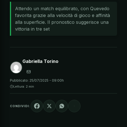
Attendo un match equilibrato, con Quevedo
favorita grazie alla velocità di gioco e affinità
alla superficie. Il pronostico suggerisce una
vittoria in tre set
Gabriella Torino
Pubblicato:
25/07/2025 - 09:00h
Lettura: 2 min
CONDIVIDI: