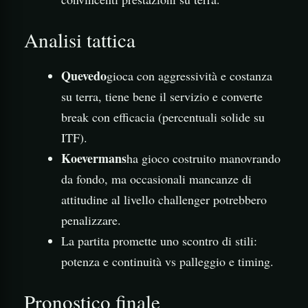
Analisi tattica
Quevedo
gioca con aggressività e costanza
su terra, tiene bene il servizio e converte
break con efficacia (percentuali solide su
ITF).
Koevermans
ha gioco costruito manovrando
da fondo, ma occasionali mancanze di
attitudine al livello challenger potrebbero
penalizzare.
La partita promette uno scontro di stili:
potenza e continuità vs palleggio e timing.
Pronostico finale