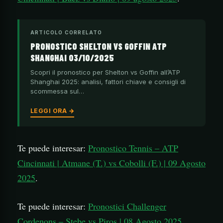
ARTICOLO CORRELATO
PRONOSTICO SHELTON VS GOFFIN ATP
SHANGHAI 03/10/2025
Scopri il pronostico per Shelton vs Goffin all’ATP
Shanghai 2025: analisi, fattori chiave e consigli di
scommessa sul…
LEGGI ORA →
Te puede interesar:
Pronostico Tennis – ATP
Cincinnati | Atmane (T.) vs Cobolli (F.) | 09 Agosto
2025
.
Te puede interesar:
Pronostici Challenger
Cordenons – Stebe vs Piros | 08 Agosto 2025
.