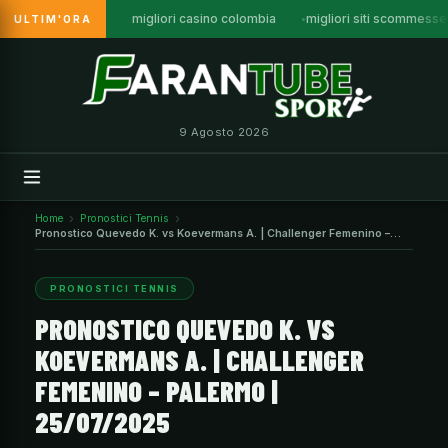
migliori casino colombia
migliori siti scommess
ULTIM'ORA
Vai
al
contenuto
9 Agosto 2026
Home
Pronostici Tennis
Pronostico Quevedo K. vs Koevermans A. | Challenger Femenino –
Palermo | 25/07/2025
PRONOSTICI TENNIS
PRONOSTICO QUEVEDO K. VS
KOEVERMANS A. | CHALLENGER
FEMENINO – PALERMO |
25/07/2025