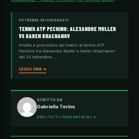
POTREBBE INTERESSARTI
TENNIS ATP PECHINO: ALEXANDRE MULLER
VS KAREN KHACHANOV
Analisi e pronostico del match di tennis ATP
Pechino tra Alexandre Muller e Karen Khachanov
del 24 settembre…
LEGGI ORA →
SCRITTO DA
Gabriella Torino
VEDI TUTTI I SUOI ARTICOLI →