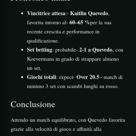
Vincitrice attesa
Kaitlin Quevedo
:-
,
60–65 %
favorita intorno al-
per la sua
recente crescita e performance in
qualificazione.
Set betting
2‑1 a Quevedo
: probabile-
, con
Koevermans in grado di strappare almeno
un set.
Giochi totali
Over 20.5
: expect-
– match di
minimo 3 set con scambi lunghi su rosso.
Conclusione
Attendo un match equilibrato, con Quevedo favorita
grazie alla velocità di gioco e affinità alla