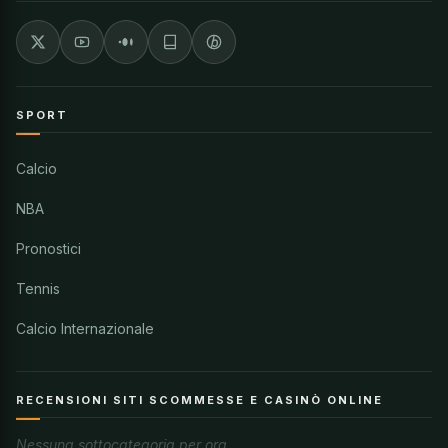
SPORT
Calcio
NBA
Pronostici
Tennis
Calcio Internazionale
RECENSIONI SITI SCOMMESSE E CASINÒ ONLINE
Nessuna sottocategoria per ora