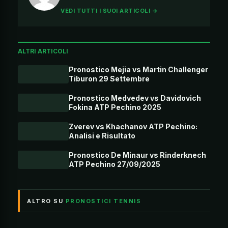
VEDI TUTTI I SUOI ARTICOLI →
ALTRI ARTICOLI
Pronostico Mejia vs Martin Challenger
Tiburon 29 Settembre
Pronostico Medvedev vs Davidovich
Fokina ATP Pechino 2025
Zverev vs Khachanov ATP Pechino:
Analisi e Risultato
Pronostico De Minaur vs Rinderknech
ATP Pechino 27/09/2025
ALTRO SU
PRONOSTICI TENNIS