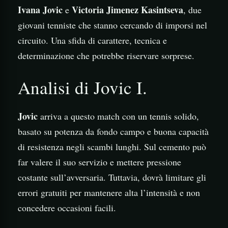
Ivana Jovic
Victoria Jimenez Kasintseva
e
, due
giovani tenniste che stanno cercando di imporsi nel
circuito. Una sfida di carattere, tecnica e
determinazione che potrebbe riservare sorprese.
Analisi di Jovic I.
Jovic
arriva a questo match con un tennis solido,
basato su potenza da fondo campo e buona capacità
di resistenza negli scambi lunghi. Sul cemento può
far valere il suo servizio e mettere pressione
costante sull’avversaria. Tuttavia, dovrà limitare gli
errori gratuiti per mantenere alta l’intensità e non
concedere occasioni facili.