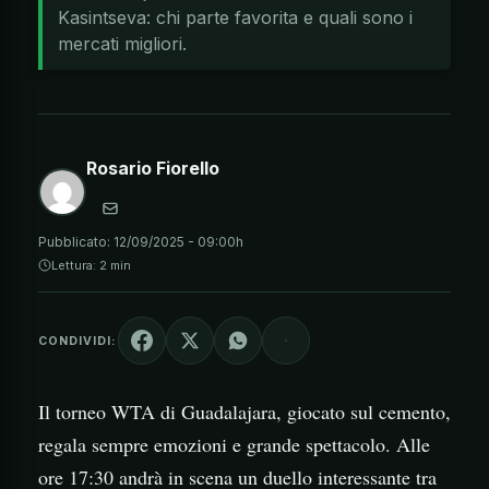
Kasintseva: chi parte favorita e quali sono i
mercati migliori.
Rosario Fiorello
Pubblicato:
12/09/2025 - 09:00h
Lettura: 2 min
CONDIVIDI:
Il torneo WTA di Guadalajara, giocato sul cemento,
regala sempre emozioni e grande spettacolo. Alle
ore 17:30 andrà in scena un duello interessante tra