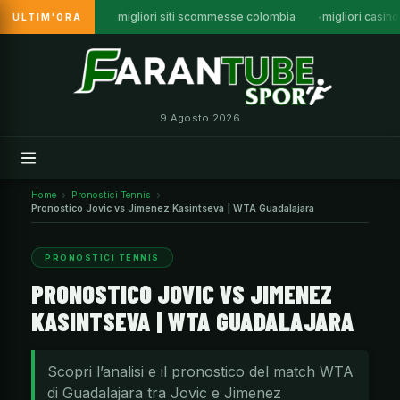
migliori siti scommesse colombia
migliori casino
ULTIM'ORA
Vai
al
contenuto
9 Agosto 2026
Home
Pronostici Tennis
Pronostico Jovic vs Jimenez Kasintseva | WTA Guadalajara
PRONOSTICI TENNIS
PRONOSTICO JOVIC VS JIMENEZ
KASINTSEVA | WTA GUADALAJARA
Scopri l’analisi e il pronostico del match WTA
di Guadalajara tra Jovic e Jimenez