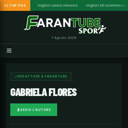
migliori casino messico
migliori siti scommesse
ULTIM'ORA
Vai
al
contenuto
7 Agosto 2026
REDATTORE A FARANTUBE
GABRIELA FLORES
SEGUI L'AUTORE