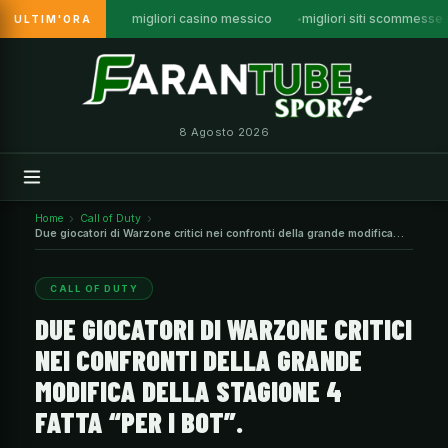
migliori casino messico
migliori siti scommesse
ULTIM'ORA
Vai
al
contenuto
8 Agosto 2026
Home
Call of Duty
Due giocatori di Warzone critici nei confronti della grande modifica
della Stagione 4 fatta “per i bot”.
CALL OF DUTY
DUE GIOCATORI DI WARZONE CRITICI
NEI CONFRONTI DELLA GRANDE
MODIFICA DELLA STAGIONE 4
FATTA “PER I BOT”.