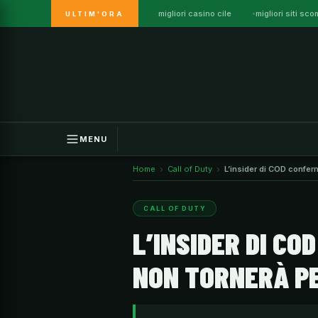
migliori casino cile
migliori siti sc
ULTIM'ORA
Vai
al
contenuto
MENU
Home
Call of Duty
L’insider di COD confer
CALL OF DUTY
L’INSIDER DI CO
NON TORNERÀ P