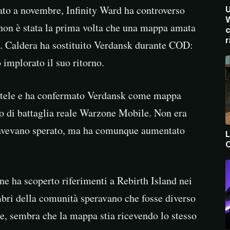
to a novembre, Infinity Ward ha controverso
U
W
non è stata la prima volta che una mappa amata
c
r
o. Caldera ha sostituito Verdansk durante COD:
 implorato il suo ritorno.
entele e ha confermato Verdansk come mappa
o di battaglia reale Warzone Mobile. Non era
i avevano sperato, ma ha comunque aumentato
L
C
e ha scoperto riferimenti a Rebirth Island nei
bri della comunità speravano che fosse diverso
, sembra che la mappa stia ricevendo lo stesso