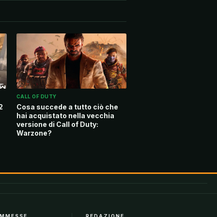
CALL OF DUTY
2
Cosa succede a tutto ciò che
hai acquistato nella vecchia
versione di Call of Duty:
Warzone?
MMESSE
REDAZIONE