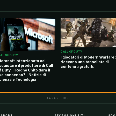
CALL OF DUTY
ALL OF DUTY
I giocatori di Modern Warfare 
icrosoft intenzionata ad
ricevono una tonnellata di
cquistare il produttore di Call
contenuti gratuiti.
 Duty: il Regno Unito darà il
uo consenso? | Notizie di
cienza e Tecnologia
FARANTUBE
SPORT
RECENSIONI SITI
SCO