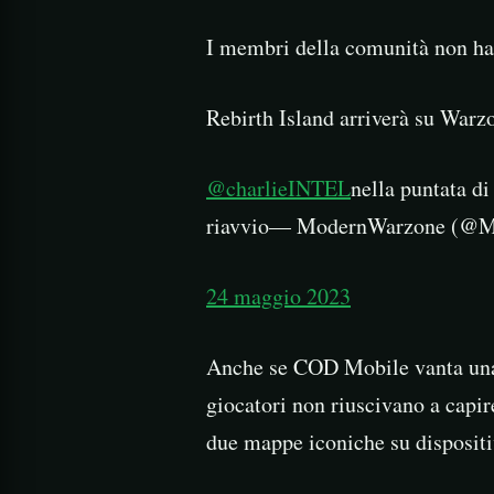
I membri della comunità non han
Rebirth Island arriverà su Wa
@charlieINTEL
nella puntata d
riavvio— ModernWarzone (@M
24 maggio 2023
Anche se COD Mobile vanta una 
giocatori non riuscivano a capir
due mappe iconiche su dispositi