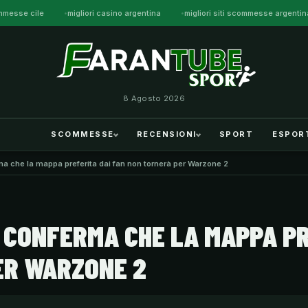
ommesse cile
migliori casino argentina
migliori siti scommesse argentin
8 Agosto 2026
SCOMMESSE
RECENSIONI
SPORT
ESPOR
ma che la mappa preferita dai fan non tornerà per Warzone 2
D CONFERMA CHE LA MAPPA P
ER WARZONE 2