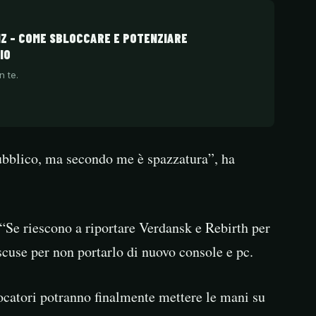
MZ – COME SBLOCCARE E POTENZIARE
IO
n te.
ubblico, ma secondo me è spazzatura”, ha
“Se riescono a riportare Verdansk e Rebirth per
 scuse per non portarlo di nuovo console e pc.
ocatori potranno finalmente mettere le mani su