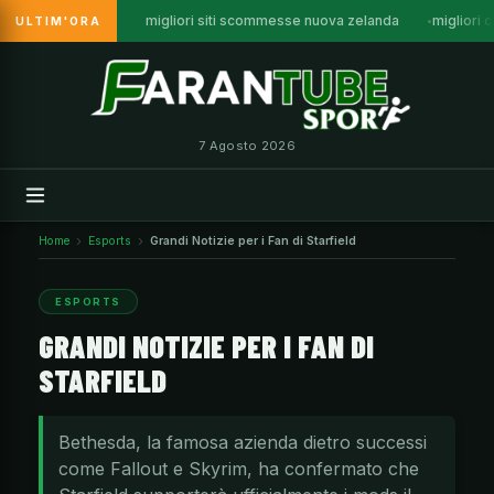
migliori siti scommesse nuova zelanda
migliori c
ULTIM'ORA
Vai
al
contenuto
7 Agosto 2026
Home
Esports
Grandi Notizie per i Fan di Starfield
ESPORTS
GRANDI NOTIZIE PER I FAN DI
STARFIELD
Bethesda, la famosa azienda dietro successi
come Fallout e Skyrim, ha confermato che