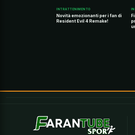
INTRATTENIMENTO
I
Novità emozionanti per i fan di
F
Resident Evil 4 Remake!
p
u