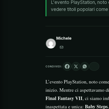
L'evento PlayStation, noto 
vedere titoli popolari come
Michele
CONDIVIDI:
L’evento PlayStation, noto come 
inizio. Mentre ci aspettavamo d
Final Fantasy VII
, ci siamo im
Baby Steps
inaspettata e unica:
.