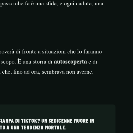
passo che fa è una sfida, e ogni caduta, una
roverà di fronte a situazioni che lo faranno
autoscoperta
o scopo. È una storia di
e di
a che, fino ad ora, sembrava non averne.
IARPA DI TIKTOK? UN SEDICENNE MUORE IN
TO A UNA TENDENZA MORTALE.