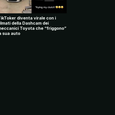
ikToker diventa virale con i
ilmati della Dashcam dei
eccanici Toyota che “friggono”
a sua auto