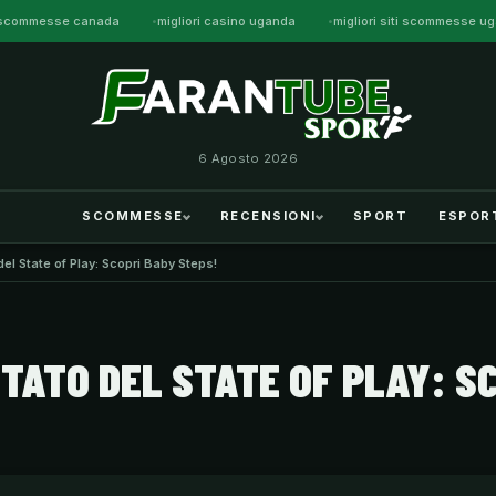
ti scommesse canada
migliori casino uganda
migliori siti scommesse u
6 Agosto 2026
SCOMMESSE
RECENSIONI
SPORT
ESPOR
 del State of Play: Scopri Baby Steps!
TTATO DEL STATE OF PLAY: S