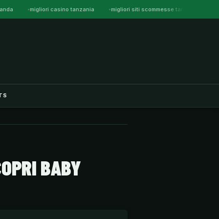
ganda
migliori casino tanzania
migliori siti scommesse tanzania
m
TS
COPRI BABY