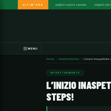
migliori casino canada
migliori si
ULTIM'ORA
Vai
al
contenuto
MENU
Home
Intrattenimento
L’inizio Inaspettato
INTRATTENIMENTO
L’INIZIO INASPE
STEPS!