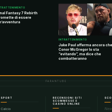
NTRATTENIMENTO
inal Fantasy 7 Rebirth
romette di essere
n’avventura
INTRATTENIMENTO
Jake Paul afferma ancora ch
Conor McGregor lo sta
“evitando”, ma dice che
combatteranno
FARANTUBE
SPORT
RECENSIONI SITI
SCO
SCOMMESSE E
CASINÒ ONLINE
Nes
Calcio