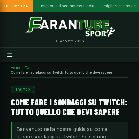
migliori siti scommesse india
migliori casino per
ULTIM'ORA
Vai
al
contenuto
10 Agosto 2026
Home
Twitch
Come fare i sondaggi su Twitch: tutto quello che devi sapere
TWITCH
COME FARE I SONDAGGI SU TWITCH:
TUTTO QUELLO CHE DEVI SAPERE
Benvenuto nella nostra guida su come
creare sondaggi su Twitch! Se sei uno