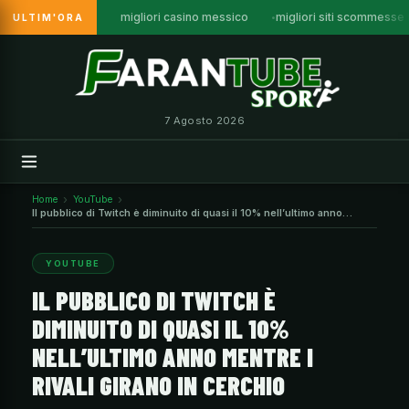
migliori casino messico
migliori siti scommesse
ULTIM'ORA
Vai
al
contenuto
7 Agosto 2026
Home
YouTube
Il pubblico di Twitch è diminuito di quasi il 10% nell’ultimo anno
mentre i rivali girano in cerchio
YOUTUBE
IL PUBBLICO DI TWITCH È
DIMINUITO DI QUASI IL 10%
NELL’ULTIMO ANNO MENTRE I
RIVALI GIRANO IN CERCHIO