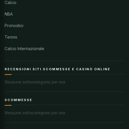
Calcio
NBA
Pronostici
Tennis
Calcio Internazionale
RECENSIONI SITI SCOMMESSE E CASINÒ ONLINE
Nessuna sottocategoria per ora
SCOMMESSE
Nessuna sottocategoria per ora