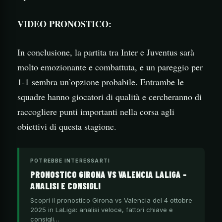
VIDEO PRONOSTICO:
In conclusione, la partita tra Inter e Juventus sarà
molto emozionante e combattuta, e un pareggio per
1-1 sembra un’opzione probabile. Entrambe le
squadre hanno giocatori di qualità e cercheranno di
raccogliere punti importanti nella corsa agli
obiettivi di questa stagione.
POTREBBE INTERESSARTI
PRONOSTICO GIRONA VS VALENCIA LALIGA –
ANALISI E CONSIGLI
Scopri il pronostico Girona vs Valencia del 4 ottobre
2025 in LaLiga: analisi veloce, fattori chiave e
consigli…