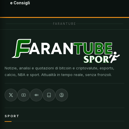
e Consigli
FARANTUBE
Notizie, analisi e quotazioni di bitcoin e criptovalute, esports,
calcio, NBA e sport. Attualità in tempo reale, senza fronzoli.
SPORT