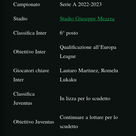
Campionato
Serie A 2022-2023
Stadio
Stadio Giuseppe Meazza
Classifica Inter
6° posto
Qualificazione all’Europa
Obiettivo Inter
League
Giocatori chiave
Lautaro Martinez, Romelu
Inter
Lukaku
Classifica
In lizza per lo scudetto
Juventus
Continuare a lottare per lo
Obiettivo Juventus
scudetto