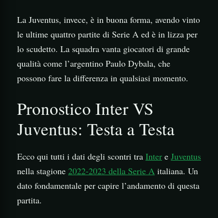
La Juventus, invece, è in buona forma, avendo vinto
le ultime quattro partite di Serie A ed è in lizza per
lo scudetto. La squadra vanta giocatori di grande
qualità come l’argentino Paulo Dybala, che
possono fare la differenza in qualsiasi momento.
Pronostico Inter VS
Juventus: Testa a Testa
Ecco qui tutti i dati degli scontri tra
Inter
e
Juventus
nella stagione
2022-2023 della Serie A
italiana. Un
dato fondamentale per capire l’andamento di questa
partita.