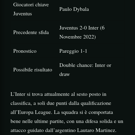
Giocatori chiave
Paulo Dybala
Juventus
Juventus 2-0 Inter (6
Precedente sfida
Novembre 2022)
Pronostico
Pareggio 1-1
Double chance: Inter or
Possibile risultato
draw
L’Inter si trova attualmente al sesto posto in
classifica, a soli due punti dalla qualificazione
all’Europa League. La squadra si è comportata
bene nelle ultime partite, con una difesa solida e un
attacco guidato dall’argentino Lautaro Martinez.