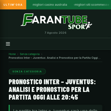
migliori casino australia
migliori siti scommesse a
ULTIM'ORA
Vai
al
contenuto
7 Agosto 2026
Home
Senza categoria
Pronostico Inter – Juventus: Analisi e Pronostico per la Partita Oggi
alle 20:45
SENZA CATEGORIA
PRONOSTICO INTER – JUVENTUS:
ANALISI E PRONOSTICO PER LA
PARTITA OGGI ALLE 20:45
La partita tra Inter e Juventus sarà una delle