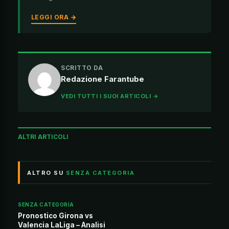
LEGGI ORA →
SCRITTO DA
Redazione Farantube
VEDI TUTTI I SUOI ARTICOLI →
ALTRI ARTICOLI
ALTRO SU
SENZA CATEGORIA
SENZA CATEGORIA
Pronostico Girona vs
Valencia LaLiga – Analisi