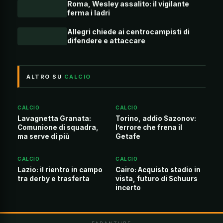
Roma, Wesley assalito: il vigilante
ferma i ladri
Allegri chiede ai centrocampisti di
difendere e attaccare
ALTRO SU
CALCIO
CALCIO
CALCIO
Lavagnetta Granata:
Torino, addio Sazonov:
Comunione di squadra,
l’errore che frena il
ma serve di più
Getafe
CALCIO
CALCIO
Lazio: il rientro in campo
Cairo: Acquisto stadio in
tra derby e trasferta
vista, futuro di Schuurs
incerto