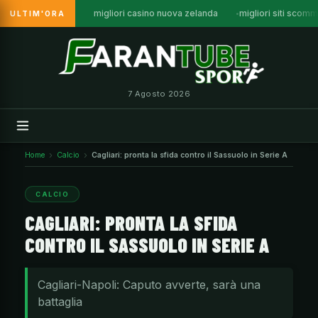
migliori casino nuova zelanda
migliori siti sco
ULTIM'ORA
Vai
al
contenuto
7 Agosto 2026
Home
Calcio
Cagliari: pronta la sfida contro il Sassuolo in Serie A
CALCIO
CAGLIARI: PRONTA LA SFIDA
CONTRO IL SASSUOLO IN SERIE A
Cagliari-Napoli: Caputo avverte, sarà una
battaglia