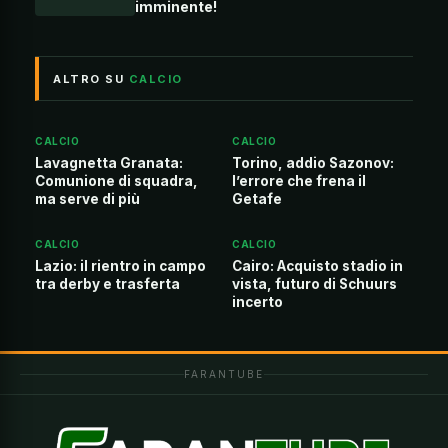
imminente!
ALTRO SU
CALCIO
CALCIO
CALCIO
Lavagnetta Granata:
Torino, addio Sazonov:
Comunione di squadra,
l’errore che frena il
ma serve di più
Getafe
CALCIO
CALCIO
Lazio: il rientro in campo
Cairo: Acquisto stadio in
tra derby e trasferta
vista, futuro di Schuurs
incerto
FARANTUBE