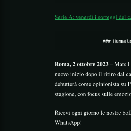
Serie A: venerdì i sorteggi del 
Roma, 2 ottobre 2023
– Mats H
nuovo inizio dopo il ritiro dal 
debutterà come opinionista su P
stagione, con focus sulle emozi
Ricevi ogni giorno le nostre bol
WhatsApp!