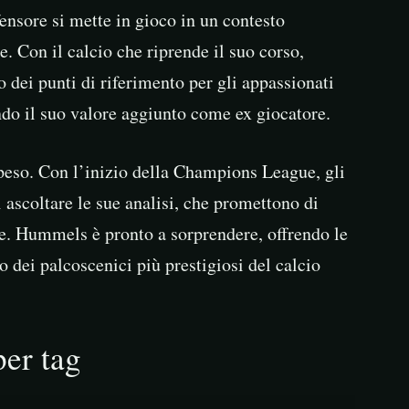
fensore si mette in gioco in un contesto
. Con il calcio che riprende il suo corso,
dei punti di riferimento per gli appassionati
o il suo valore aggiunto come ex giocatore.
speso. Con l’inizio della Champions League, gli
 ascoltare le sue analisi, che promettono di
ne. Hummels è pronto a sorprendere, offrendo le
 dei palcoscenici più prestigiosi del calcio
per tag