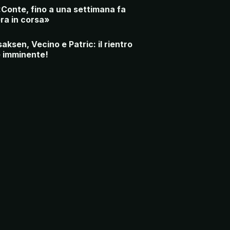
Conte, fino a una settimana fa
ra in corsa»
saksen, Vecino e Patric: il rientro
 imminente!