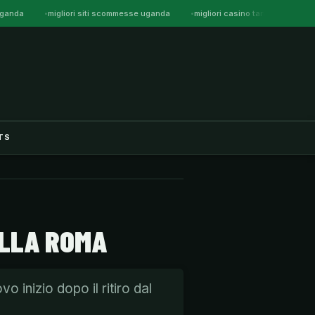
uganda
migliori siti scommesse uganda
migliori casino tanzania
m
TS
ELLA ROMA
inizio dopo il ritiro dal