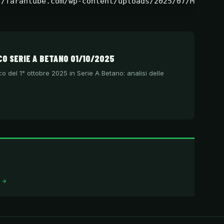
CO SERIE A BETANO 01/10/2025
o del 1° ottobre 2025 in Serie A Betano: analisi delle
I →