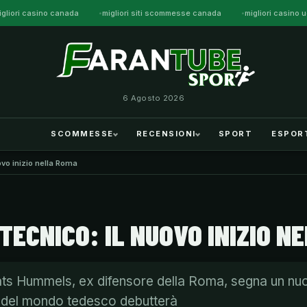
igliori casino canada
migliori siti scommesse canada
migliori casino 
6 Agosto 2026
SCOMMESSE
RECENSIONI
SPORT
ESPOR
ovo inizio nella Roma
TECNICO: IL NUOVO INIZIO N
s Hummels, ex difensore della Roma, segna un nuovo 
e del mondo tedesco debutterà