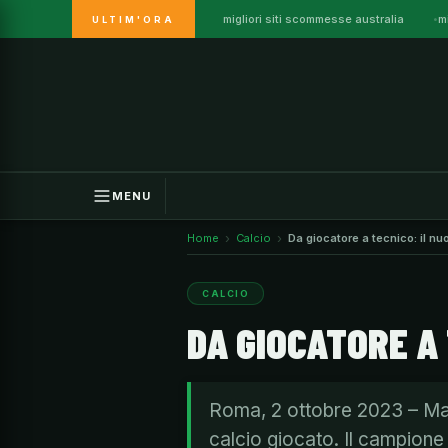
migliori siti scommesse australia
m
ULTIM'ORA
Vai
al
contenuto
MENU
Home
Calcio
Da giocatore a tecnico: il nu
CALCIO
DA GIOCATORE A 
Roma, 2 ottobre 2023 – Mat
calcio giocato. Il campion