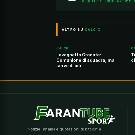
VEDI TUTTI I SUOI ARTICOL
ALTRO SU
CALCIO
CALCIO
C
Lavagnetta Granata:
T
Comunione di squadra, ma
c
serve di più
Notizie, analisi e quotazioni di bitcoin e