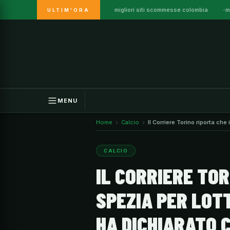
migliori siti scommesse colombia
m
ULTIM'ORA
Vai
al
contenuto
MENU
Home
Calcio
Il Corriere Torino riporta che
CALCIO
IL CORRIERE TOR
SPEZIA PER LOTT
HA DICHIARATO 