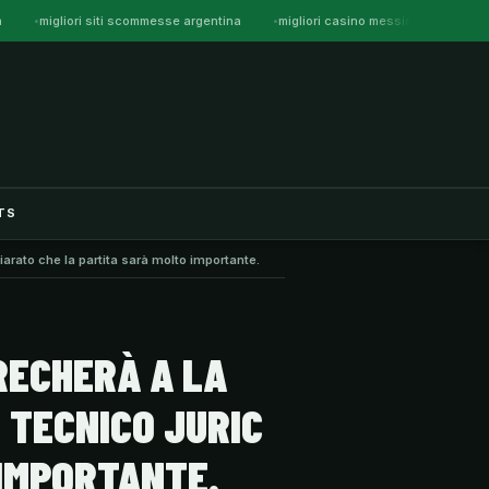
a
migliori siti scommesse argentina
migliori casino messico
migli
TS
chiarato che la partita sarà molto importante.
 RECHERÀ A LA
 TECNICO JURIC
 IMPORTANTE.