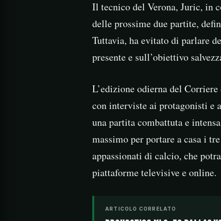
Il tecnico del Verona, Juric, in
delle prossime due partite, defi
Tuttavia, ha evitato di parlare d
presente e sull’obiettivo salvezz
L’edizione odierna del Corriere di
con interviste ai protagonisti e 
una partita combattuta e intens
massimo per portare a casa i tre
appassionati di calcio, che potra
piattaforme televisive e online.
ARTICOLO CORRELATO