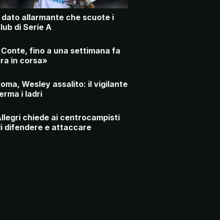
l dato allarmante che scuote i
lub di Serie A
Conte, fino a una settimana fa
ra in corsa»
oma, Wesley assalito: il vigilante
erma i ladri
llegri chiede ai centrocampisti
i difendere e attaccare