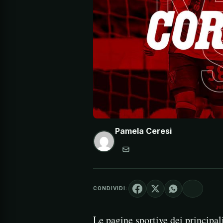
Pamela Ceresi
CONDIVIDI:
Le pagine sportive dei principal