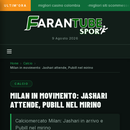
migliori casino colombia
migliori siti scommess
ULTIM'ORA
Vai
al
contenuto
9 Agosto 2026
Home
Calcio
Milan in movimento: Jashari attende, Pubill nel mirino
CALCIO
MILAN IN MOVIMENTO: JASHARI
ATTENDE, PUBILL NEL MIRINO
Calciomercato Milan: Jashari in arrivo e
Pubill nel mirino