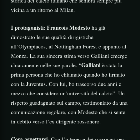
storica del calcio italiano che sembra sempre più
vicina a un ritorno al Milan.
I protagonisti
Francois Modesto
:
ha già
dimostrato le sue qualità dirigistiche
all’Olympiacos, al Nottingham Forest e appunto al
Monza. La sua sincera stima verso Galliani emerge
Galliani
chiaramente nelle sue parole: “
è stata la
prima persona che ho chiamato quando ho firmato
con la Juventus. Con lui, ho trascorso due anni e
mezzo che considero un’università del calcio”. Un
rispetto guadagnato sul campo, testimoniato da una
comunicazione regolare, con Modesto che si sente
in debito verso l’ex dirigente rossonero.
Cosa aspettarsi
: Con l’interesse dei rossoneri per