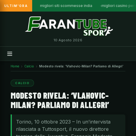
migliori siti scommesse india
migliori casino per
ULTIM'ORA
Vai
al
contenuto
10 Agosto 2026
Home
Calcio
Modesto rivela: ‘Vlahovic-Milan? Parliamo di Allegri’
CALCIO
MODESTO RIVELA: ‘VLAHOVIC-
MILAN? PARLIAMO DI ALLEGRI’
Torino, 10 ottobre 2023 – In un'intervista
rilasciata a Tuttosport, il nuovo direttore