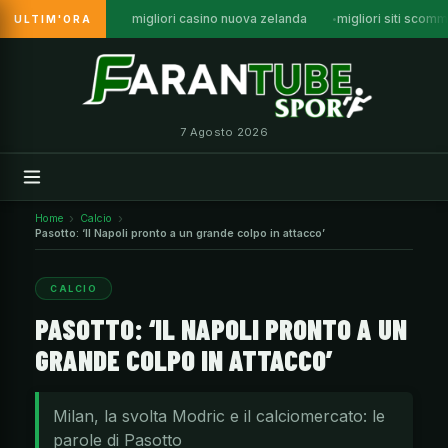
migliori casino nuova zelanda
migliori siti sco
ULTIM'ORA
Vai
al
contenuto
7 Agosto 2026
Home
Calcio
Pasotto: ‘Il Napoli pronto a un grande colpo in attacco’
CALCIO
PASOTTO: ‘IL NAPOLI PRONTO A UN
GRANDE COLPO IN ATTACCO’
Milan, la svolta Modric e il calciomercato: le
parole di Pasotto