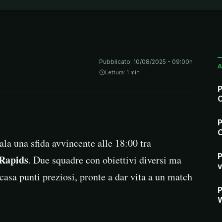
Pubblicato:
10/08/2025 - 09:00h
A
Lettura: 1 min
P
C
P
O
ala una sfida avvincente alle 18:00 tra
P
Rapids
. Due squadre con obiettivi diversi ma
v
 casa punti preziosi, pronte a dar vita a un match
P
W