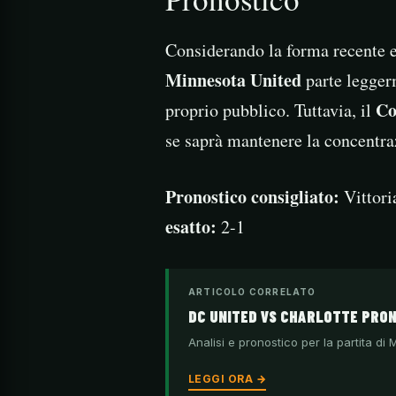
Considerando la forma recente e 
Minnesota United
parte leggerm
Co
proprio pubblico. Tuttavia, il
se saprà mantenere la concentraz
Pronostico consigliato:
Vittori
esatto:
2-1
ARTICOLO CORRELATO
DC UNITED VS CHARLOTTE PRO
Analisi e pronostico per la partita di
LEGGI ORA →