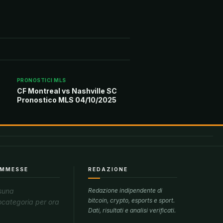
PRONOSTICI MLS
CF Montreal vs Nashville SC
Pronostico MLS 04/10/2025
MMESSE
REDAZIONE
suna
Redazione indipendente di
bitcoin, crypto, esports e sport.
ocategoria per ora
Dati, risultati e analisi verificati.