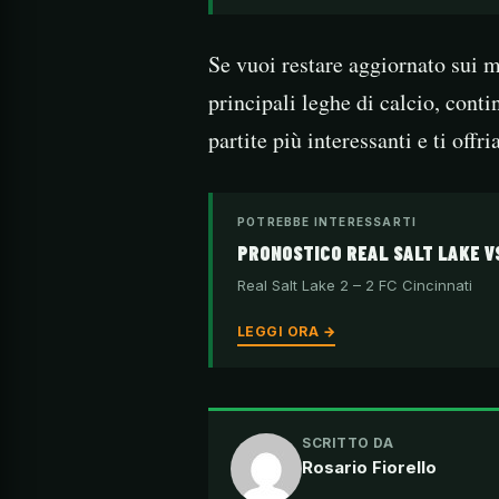
Se vuoi restare aggiornato sui m
principali leghe di calcio, cont
partite più interessanti e ti of
POTREBBE INTERESSARTI
PRONOSTICO REAL SALT LAKE VS 
Real Salt Lake 2 – 2 FC Cincinnati
LEGGI ORA →
SCRITTO DA
Rosario Fiorello