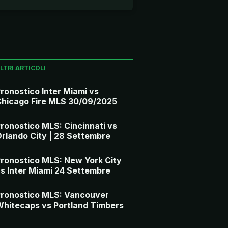
LTRI ARTICOLI
ronostico Inter Miami vs
hicago Fire MLS 30/09/2025
ronostico MLS: Cincinnati vs
rlando City | 28 Settembre
ronostico MLS: New York City
s Inter Miami 24 Settembre
ronostico MLS: Vancouver
hitecaps vs Portland Timbers