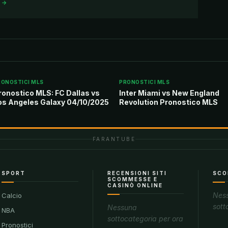
I →
RONOSTICI MLS
PRONOSTICI MLS
ronostico MLS: FC Dallas vs
Inter Miami vs New England
os Angeles Galaxy 04/10/2025
Revolution Pronostico MLS
FARANTUBE
SPORT
RECENSIONI SITI
SCO
SCOMMESSE E
CASINÒ ONLINE
Nes
Calcio
sott
Nessuna
NBA
sottocategoria per ora
Pronostici