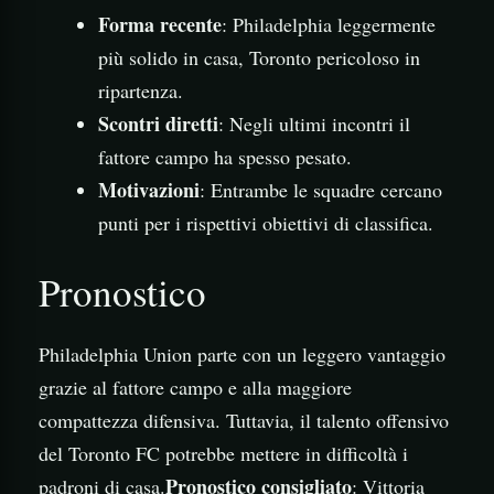
Forma recente
: Philadelphia leggermente
più solido in casa, Toronto pericoloso in
ripartenza.
Scontri diretti
: Negli ultimi incontri il
fattore campo ha spesso pesato.
Motivazioni
: Entrambe le squadre cercano
punti per i rispettivi obiettivi di classifica.
Pronostico
Philadelphia Union parte con un leggero vantaggio
grazie al fattore campo e alla maggiore
compattezza difensiva. Tuttavia, il talento offensivo
del Toronto FC potrebbe mettere in difficoltà i
Pronostico consigliato
padroni di casa.
: Vittoria