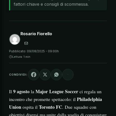
fattori chiave e consigli di scommessa.
Rosario Fiorello
Pubblicato:
09/08/2025 - 09:00h
Lettura: 1 min
CONDIVIDI:
9 agosto
Major League Soccer
Il
la
ci regala un
Philadelphia
incontro che promette spettacolo: il
Union
Toronto FC
ospita il
. Due squadre con
obiettivi diversi ma unite dalla voglia di conquistare