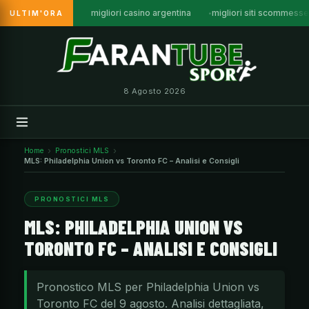
migliori casino argentina
migliori siti scommesse
ULTIM'ORA
Vai
al
contenuto
8 Agosto 2026
Home
Pronostici MLS
MLS: Philadelphia Union vs Toronto FC – Analisi e Consigli
PRONOSTICI MLS
MLS: PHILADELPHIA UNION VS
TORONTO FC – ANALISI E CONSIGLI
Pronostico MLS per Philadelphia Union vs
Toronto FC del 9 agosto. Analisi dettagliata,