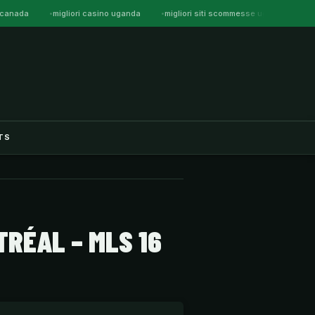
e canada
migliori casino uganda
migliori siti scommesse uganda
m
TS
RÉAL – MLS 16