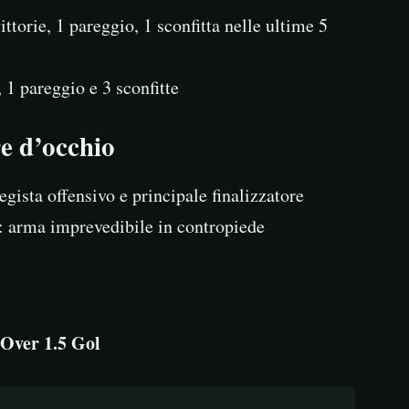
vittorie, 1 pareggio, 1 sconfitta nelle ultime 5
a, 1 pareggio e 3 sconfitte
e d’occhio
regista offensivo e principale finalizzatore
: arma imprevedibile in contropiede
 Over 1.5 Gol