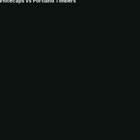
hitecaps vs Portland Timbers