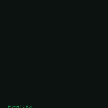
PRONOSTICI MLS