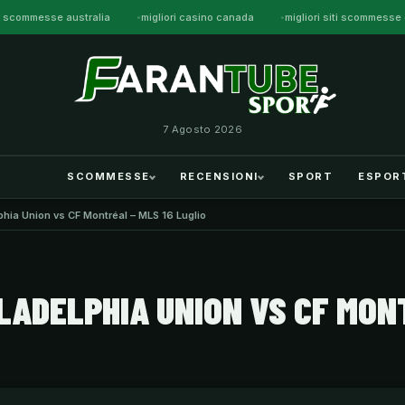
iti scommesse australia
migliori casino canada
migliori siti scommess
7 Agosto 2026
SCOMMESSE
RECENSIONI
SPORT
ESPOR
phia Union vs CF Montréal – MLS 16 Luglio
LADELPHIA UNION VS CF MONT