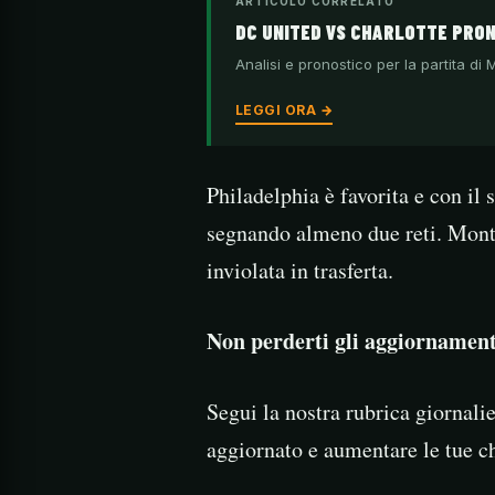
ARTICOLO CORRELATO
DC UNITED VS CHARLOTTE PRO
Analisi e pronostico per la partita di
LEGGI ORA →
Philadelphia è favorita e con il
segnando almeno due reti. Montr
inviolata in trasferta.
Non perderti gli aggiornament
Segui la nostra rubrica giornali
aggiornato e aumentare le tue c