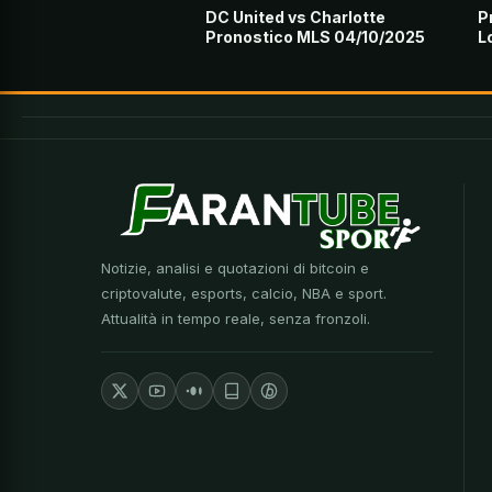
DC United vs Charlotte
P
Pronostico MLS 04/10/2025
L
Notizie, analisi e quotazioni di bitcoin e
criptovalute, esports, calcio, NBA e sport.
Attualità in tempo reale, senza fronzoli.